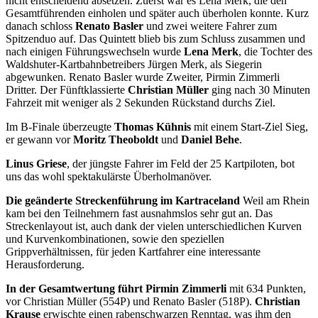
nicht entscheidend absetzen. Zuerst war es Lena Merk, die den
Gesamtführenden einholen und später auch überholen konnte. Kurz
danach schloss
Renato Basler
und zwei weitere Fahrer zum
Spitzenduo auf. Das Quintett blieb bis zum Schluss zusammen und
nach einigen Führungswechseln wurde
Lena Merk
, die Tochter des
Waldshuter-Kartbahnbetreibers Jürgen Merk, als Siegerin
abgewunken. Renato Basler wurde Zweiter, Pirmin Zimmerli
Dritter. Der Fünftklassierte
Christian Müller
ging nach 30 Minuten
Fahrzeit mit weniger als 2 Sekunden Rückstand durchs Ziel.
Im B-Finale überzeugte
Thomas Kühnis
mit einem Start-Ziel Sieg,
er gewann vor
Moritz Theoboldt
und
Daniel Behe
.
Linus Griese
, der jüngste Fahrer im Feld der 25 Kartpiloten, bot
uns das wohl spektakulärste Überholmanöver.
Die geänderte Streckenführung im Kartraceland
Weil am Rhein
kam bei den Teilnehmern fast ausnahmslos sehr gut an. Das
Streckenlayout ist, auch dank der vielen unterschiedlichen Kurven
und Kurvenkombinationen, sowie den speziellen
Grippverhältnissen, für jeden Kartfahrer eine interessante
Herausforderung.
In der Gesamtwertung führt Pirmin Zimmerli
mit 634 Punkten,
vor Christian Müller (554P) und Renato Basler (518P).
Christian
Krause
erwischte einen rabenschwarzen Renntag, was ihm den