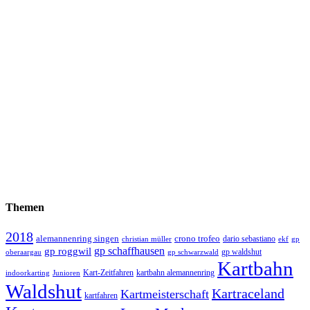
Themen
2018
alemannenring singen
crono trofeo
dario sebastiano
christian müller
ekf
gp
gp schaffhausen
gp roggwil
gp waldshut
oberaargau
gp schwarzwald
Kartbahn
Kart-Zeitfahren
kartbahn alemannenring
indoorkarting
Junioren
Waldshut
Kartraceland
Kartmeisterschaft
kartfahren