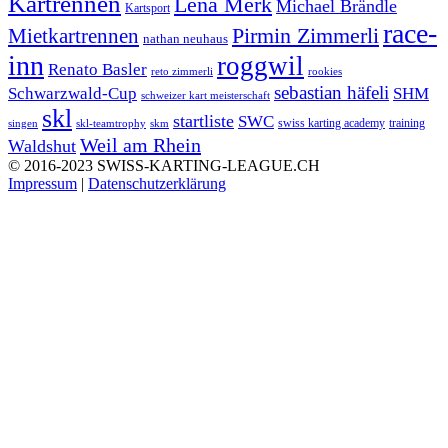
Kartrennen
Lena Merk
Michael Brändle
Kartsport
race-
Mietkartrennen
Pirmin Zimmerli
nathan neuhaus
inn
roggwil
Renato Basler
reto zimmerli
rookies
sebastian häfeli
Schwarzwald-Cup
SHM
schweizer kart meisterschaft
skl
startliste
SWC
swiss karting academy
training
singen
skl-teamtrophy
skm
Weil am Rhein
Waldshut
© 2016-2023 SWISS-KARTING-LEAGUE.CH
Impressum
|
Datenschutzerklärung