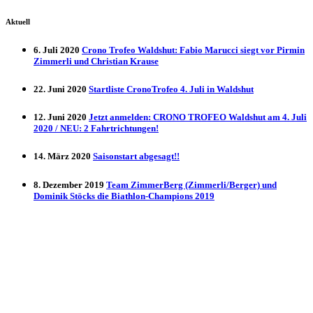
Aktuell
6. Juli 2020
Crono Trofeo Waldshut: Fabio Marucci siegt vor Pirmin
Zimmerli und Christian Krause
22. Juni 2020
Startliste CronoTrofeo 4. Juli in Waldshut
12. Juni 2020
Jetzt anmelden: CRONO TROFEO Waldshut am 4. Juli
2020 / NEU: 2 Fahrtrichtungen!
14. März 2020
Saisonstart abgesagt!!
8. Dezember 2019
Team ZimmerBerg (Zimmerli/Berger) und
Dominik Stöcks die Biathlon-Champions 2019