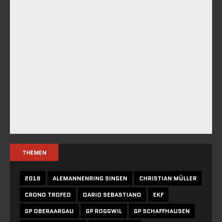
THEMEN
2018
ALEMANNENRING SINGEN
CHRISTIAN MÜLLER
CRONO TROFEO
DARIO SEBASTIANO
EKF
GP OBERAARGAU
GP ROGGWIL
GP SCHAFFHAUSEN