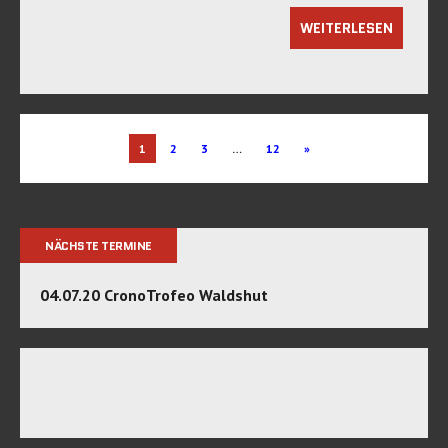
WEITERLESEN
1
2
3
…
12
»
NÄCHSTE TERMINE
04.07.20 CronoTrofeo Waldshut