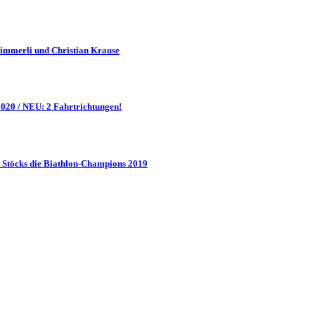
Zimmerli und Christian Krause
20 / NEU: 2 Fahrtrichtungen!
Stöcks die Biathlon-Champions 2019