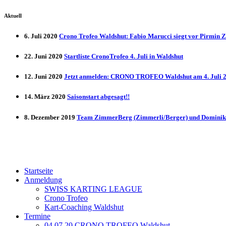
Aktuell
6. Juli 2020
Crono Trofeo Waldshut: Fabio Marucci siegt vor Pirmin 
22. Juni 2020
Startliste CronoTrofeo 4. Juli in Waldshut
12. Juni 2020
Jetzt anmelden: CRONO TROFEO Waldshut am 4. Juli 20
14. März 2020
Saisonstart abgesagt!!
8. Dezember 2019
Team ZimmerBerg (Zimmerli/Berger) und Dominik 
Startseite
Anmeldung
SWISS KARTING LEAGUE
Crono Trofeo
Kart-Coaching Waldshut
Termine
04.07.20 CRONO TROFEO Waldshut