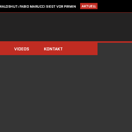
AKTUELL
ALDSHUT: FABIO MARUCCI SIEGT VOR PIRMIN
ZIMMERLI UND CHRISTIAN KRAUSE
I 2020
STARTLISTE CRONOTROFEO 4. JULI IN WALDSHUT
LDEN: CRONO TROFEO WALDSHUT AM 4. JULI 2020 / NEU: 2
FAHRTRICHTUNGEN!
14. MÄRZ 2020
SAISONSTART ABGESAGT!!
IMMERBERG (ZIMMERLI/BERGER) UND DOMINIK STÖCKS DIE
BIATHLON-CHAMPIONS 2019
VIDEOS
KONTAKT