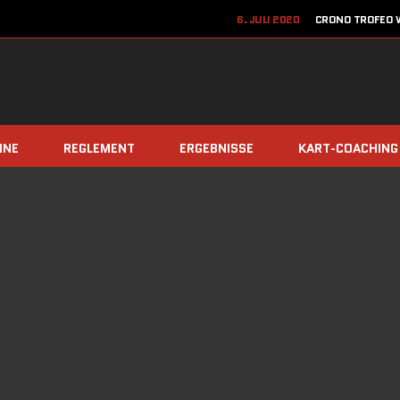
6. JULI 2020
CRONO TROFEO W
22. JUN
12. JUNI 2020
JETZT ANME
8. DEZEMBER 2019
TEAM Z
INE
REGLEMENT
ERGEBNISSE
KART-COACHING