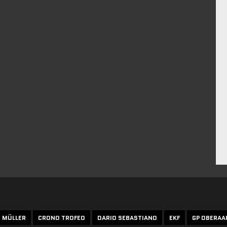
N MÜLLER
CRONO TROFEO
DARIO SEBASTIANO
EKF
GP OBERAA