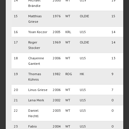
14
Michael
2000
WT
U19
19
Brändle
15
Matthias
1976
WT
OLDIE
15
Griese
16
Yoan Koczor
2005
KRL
U15
14
17
Roger
1969
WT
OLDIE
14
Stocker
18
Chayenne
2006
WT
U15
13
Gantert
19
Thomas
1982
ROG
HK
9
Kühnis
20
Linus Griese
2006
WT
U15
7
21
Lena Merk
2002
WT
U15
0
22
Daniel
2003
WT
U15
0
Hechtl
23
Fabio
2004
WT
U15
0