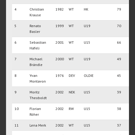
4
Christian
1982
WT
HK
79
Krause
5
Renato
1999
WT
U19
70
Basler
6
Sebastian
2001
WT
U15
66
Häfeli
7
Michael
2000
WT
U19
49
Brändle
8
Yvan
1976
DEV
OLDIE
45
Montavon
9
Moritz
2002
NEK
U15
39
Theoboldt
10
Florian
2002
RW
U15
38
Röher
11
Lena Merk
2002
WT
U15
37