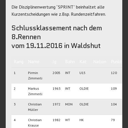
Die Disziplinenwertung “SPRINT” beinhaltet alle
Kurzentscheidungen wie z.Bsp. Rundenzeitfahren.
Schlussklassement nach dem
8.Rennen
vom 19.11.2016 in Waldshut
Rang
Name
Jg
Bahn
Kat
Nation
Punkte
1
Pirmin
2005
INT
U15
120
Zimmerli
2
Markus
1963
INT
OLDIE
109
Zimmerli
3
Christian
1972
MON
OLDIE
104
Müller
4
Christian
1982
WT
HK
79
Krause