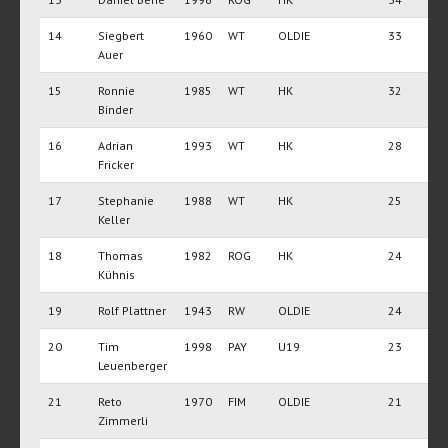
14
Siegbert
1960
WT
OLDIE
33
Auer
15
Ronnie
1985
WT
HK
32
Binder
16
Adrian
1993
WT
HK
28
Fricker
17
Stephanie
1988
WT
HK
25
Keller
18
Thomas
1982
ROG
HK
24
Kühnis
19
Rolf Plattner
1943
RW
OLDIE
24
20
Tim
1998
PAY
U19
23
Leuenberger
21
Reto
1970
FIM
OLDIE
21
Zimmerli