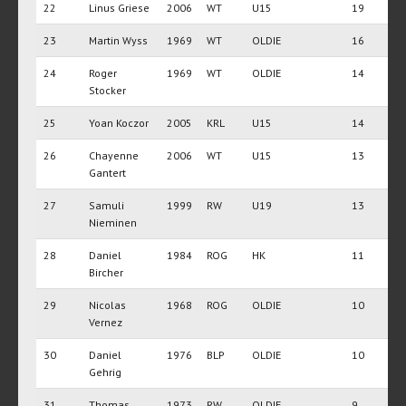
22
Linus Griese
2006
WT
U15
19
23
Martin Wyss
1969
WT
OLDIE
16
24
Roger
1969
WT
OLDIE
14
Stocker
25
Yoan Koczor
2005
KRL
U15
14
26
Chayenne
2006
WT
U15
13
Gantert
27
Samuli
1999
RW
U19
13
Nieminen
28
Daniel
1984
ROG
HK
11
Bircher
29
Nicolas
1968
ROG
OLDIE
10
Vernez
30
Daniel
1976
BLP
OLDIE
10
Gehrig
31
Thomas
1973
RW
OLDIE
9