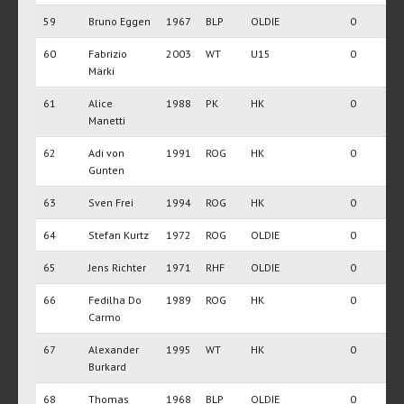
59
Bruno Eggen
1967
BLP
OLDIE
0
60
Fabrizio
2003
WT
U15
0
Märki
61
Alice
1988
PK
HK
0
Manetti
62
Adi von
1991
ROG
HK
0
Gunten
63
Sven Frei
1994
ROG
HK
0
64
Stefan Kurtz
1972
ROG
OLDIE
0
65
Jens Richter
1971
RHF
OLDIE
0
66
Fedilha Do
1989
ROG
HK
0
Carmo
67
Alexander
1995
WT
HK
0
Burkard
68
Thomas
1968
BLP
OLDIE
0