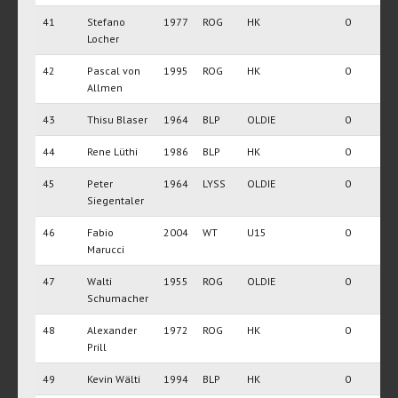
41
Stefano
1977
ROG
HK
0
Locher
42
Pascal von
1995
ROG
HK
0
Allmen
43
Thisu Blaser
1964
BLP
OLDIE
0
44
Rene Lüthi
1986
BLP
HK
0
45
Peter
1964
LYSS
OLDIE
0
Siegentaler
46
Fabio
2004
WT
U15
0
Marucci
47
Walti
1955
ROG
OLDIE
0
Schumacher
48
Alexander
1972
ROG
HK
0
Prill
49
Kevin Wälti
1994
BLP
HK
0