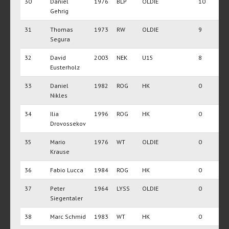
30
Daniel
1976
BLP
OLDIE
10
Gehrig
31
Thomas
1973
RW
OLDIE
9
Segura
32
David
2003
NEK
U15
8
Eusterholz
33
Daniel
1982
ROG
HK
0
Nikles
34
Ilia
1996
ROG
HK
0
Drovossekov
35
Mario
1976
WT
OLDIE
0
Krause
36
Fabio Lucca
1984
ROG
HK
0
37
Peter
1964
LYSS
OLDIE
0
Siegentaler
38
Marc Schmid
1983
WT
HK
0