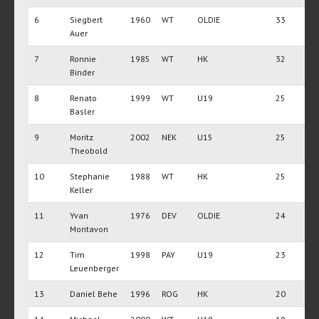
6
Siegbert
1960
WT
OLDIE
33
Auer
7
Ronnie
1985
WT
HK
32
Binder
8
Renato
1999
WT
U19
25
Basler
9
Moritz
2002
NEK
U15
25
Theobold
10
Stephanie
1988
WT
HK
25
Keller
11
Yvan
1976
DEV
OLDIE
24
Montavon
12
Tim
1998
PAY
U19
23
Leuenberger
13
Daniel Behe
1996
ROG
HK
20