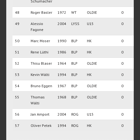
Schumacher
48
Roger Basler
1972
WT
OLDIE
0
49
Alessio
2004
LYSS
U15
0
Fagone
50
Marc Moser
1990
BLP
HK
0
51
Rene Lüthi
1986
BLP
HK
0
52
Thisu Blaser
1964
BLP
OLDIE
0
53
Kevin Wälti
1994
BLP
HK
0
54
Bruno Eggen
1967
BLP
OLDIE
0
55
Thomas
1968
BLP
OLDIE
0
Wälti
56
Jan Amport
2004
ROG
U15
0
57
Oliver Petek
1994
ROG
HK
0