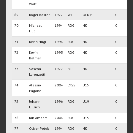
Wälti
69
Roger Basler
1972
WT
OLDIE
0
70
Michael
1994
ROG
HK
0
Hügi
71
Kevin Hügi
1994
ROG
HK
0
72
Kevin
1993
ROG
HK
0
Balmer
73
Sascha
1977
BLP
HK
0
Lorenzetti
74
Alessio
2004
LYSS
U15
0
Fagone
75
Johann
1996
ROG
U19
0
Ullrich
76
Jan Amport
2004
ROG
U15
0
77
Oliver Petek
1994
ROG
HK
0