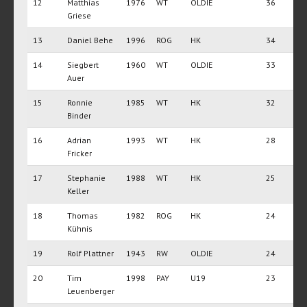
12
Matthias
1976
WT
OLDIE
36
Griese
13
Daniel Behe
1996
ROG
HK
34
14
Siegbert
1960
WT
OLDIE
33
Auer
15
Ronnie
1985
WT
HK
32
Binder
16
Adrian
1993
WT
HK
28
Fricker
17
Stephanie
1988
WT
HK
25
Keller
18
Thomas
1982
ROG
HK
24
Kühnis
19
Rolf Plattner
1943
RW
OLDIE
24
20
Tim
1998
PAY
U19
23
Leuenberger