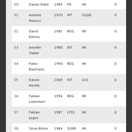
50
Daniel Wälti
1989
PK
HK
0
51
Antonio
1970
WT
OLDIE
0
Marucci
52
David
1985
ROG
HK
0
Kühnis
53
Jennifer
1980
INT
HK
0
Traber
54
Patric
1990
ROG
HK
0
Baumann
55
Daniel
2003
WT
U15
0
Hechtl
56
Fabian
1994
ROG
HK
0
Lieberherr
57
Fabian
1987
LYSS
HK
0
Logos
58
Silvio Böhm
1984
SUND
HK
0