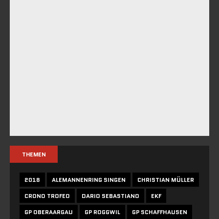
THEMEN
2018
ALEMANNENRING SINGEN
CHRISTIAN MÜLLER
CRONO TROFEO
DARIO SEBASTIANO
EKF
GP OBERAARGAU
GP ROGGWIL
GP SCHAFFHAUSEN