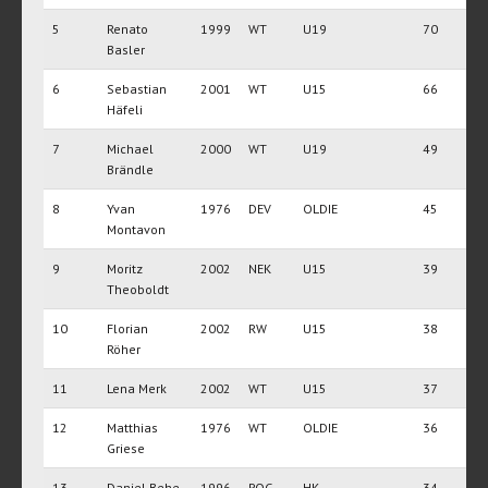
5
Renato
1999
WT
U19
70
Basler
6
Sebastian
2001
WT
U15
66
Häfeli
7
Michael
2000
WT
U19
49
Brändle
8
Yvan
1976
DEV
OLDIE
45
Montavon
9
Moritz
2002
NEK
U15
39
Theoboldt
10
Florian
2002
RW
U15
38
Röher
11
Lena Merk
2002
WT
U15
37
12
Matthias
1976
WT
OLDIE
36
Griese
13
Daniel Behe
1996
ROG
HK
34