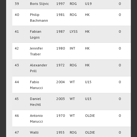
39
Boris Slijvic
1997
ROG
U19
0
40
Philip
1981
ROG
HK
0
Bachmann
41
Fabian
1987
LYSS
HK
0
Logos
42
Jennifer
1980
INT
HK
0
Traber
43
Alexander
1972
ROG
HK
0
Prill
44
Fabio
2004
WT
U15
0
Marucci
45
Daniel
2003
WT
U15
0
Hechtl
46
Antonio
1970
WT
OLDIE
0
Marucci
47
Walti
1955
ROG
OLDIE
0