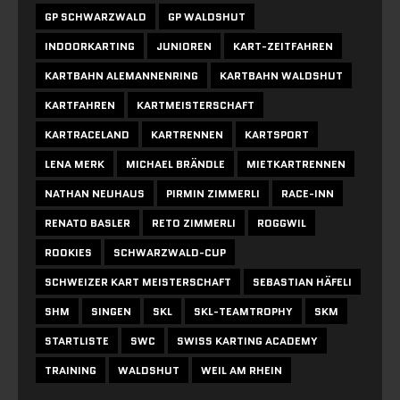
GP SCHWARZWALD
GP WALDSHUT
INDOORKARTING
JUNIOREN
KART-ZEITFAHREN
KARTBAHN ALEMANNENRING
KARTBAHN WALDSHUT
KARTFAHREN
KARTMEISTERSCHAFT
KARTRACELAND
KARTRENNEN
KARTSPORT
LENA MERK
MICHAEL BRÄNDLE
MIETKARTRENNEN
NATHAN NEUHAUS
PIRMIN ZIMMERLI
RACE-INN
RENATO BASLER
RETO ZIMMERLI
ROGGWIL
ROOKIES
SCHWARZWALD-CUP
SCHWEIZER KART MEISTERSCHAFT
SEBASTIAN HÄFELI
SHM
SINGEN
SKL
SKL-TEAMTROPHY
SKM
STARTLISTE
SWC
SWISS KARTING ACADEMY
TRAINING
WALDSHUT
WEIL AM RHEIN