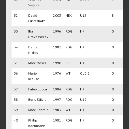
Segura
32
David
2003
NEK
U15
8
Eusterholz
33
Ilia
1996
ROG
HK
0
Drovossekov
34
Daniel
1982
ROG
HK
0
Nikles
35
Marc Moser
1990
BLP
HK
0
36
Mario
1976
WT
OLDIE
0
Krause
37
Fabio Lucca
1984
ROG
HK
0
38
Boris Slijvic
1997
ROG
U19
0
39
Marc Schmid
1983
WT
HK
0
40
Philip
1981
ROG
HK
0
Bachmann