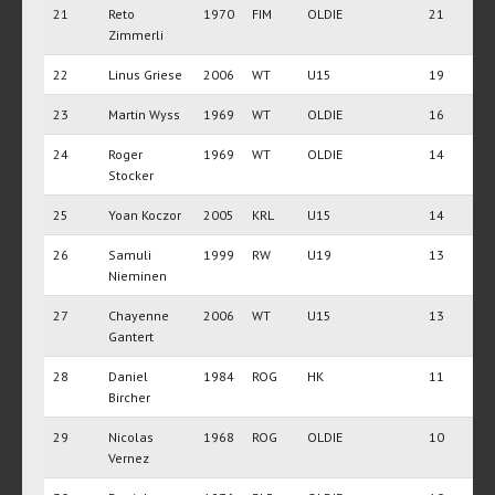
21
Reto
1970
FIM
OLDIE
21
Zimmerli
22
Linus Griese
2006
WT
U15
19
23
Martin Wyss
1969
WT
OLDIE
16
24
Roger
1969
WT
OLDIE
14
Stocker
25
Yoan Koczor
2005
KRL
U15
14
26
Samuli
1999
RW
U19
13
Nieminen
27
Chayenne
2006
WT
U15
13
Gantert
28
Daniel
1984
ROG
HK
11
Bircher
29
Nicolas
1968
ROG
OLDIE
10
Vernez