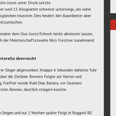
örn Joost unter Druck setzte.
mer rund 15 Kilogramm schwerer unterwegs, als seine
gleichen mussten. Dies hindert den Baselbieter aber
mitzumischen.
nüber dem Duo Joost/Schoch leicht abreissen lassen,
auch der Meisterschaftszweite Nico Forstner zunehmend
ntarella überrascht
er Sieger abgewunken. Knappe 6 Sekunden dahinter fuhr
ber die Ziellinie. Romero folgte als Vierter und
g. Fünfter wurde Ruid Dias Barata, vor Geatano
sten Rennen, deutlich steigern konnte.
n Singen und nur 2 Wochen später folgt in Roggwil BE