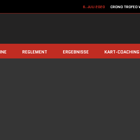
6. JULI 2020
CRONO TROFEO W
22. JUN
12. JUNI 2020
JETZT ANME
8. DEZEMBER 2019
TEAM Z
INE
REGLEMENT
ERGEBNISSE
KART-COACHING