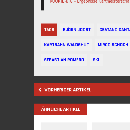
ROOKIE-BIG – Ergebnisse Kartmeisterscha
TAGS
BJÖRN JOOST
GEATANO GANT
KARTBAHN WALDSHUT
MIRCO SCHOCH
SEBASTIAN ROMERO
SKL
VORHERIGER ARTIKEL
ÄHNLICHE ARTIKEL