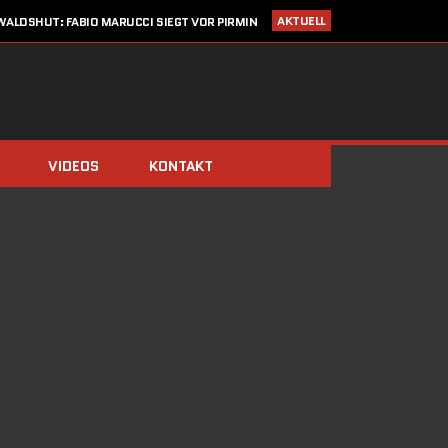
AKTUELL
ALDSHUT: FABIO MARUCCI SIEGT VOR PIRMIN
ZIMMERLI UND CHRISTIAN KRAUSE
I 2020
STARTLISTE CRONOTROFEO 4. JULI IN WALDSHUT
LDEN: CRONO TROFEO WALDSHUT AM 4. JULI 2020 / NEU: 2
FAHRTRICHTUNGEN!
14. MÄRZ 2020
SAISONSTART ABGESAGT!!
IMMERBERG (ZIMMERLI/BERGER) UND DOMINIK STÖCKS DIE
BIATHLON-CHAMPIONS 2019
VIDEOS
KONTAKT