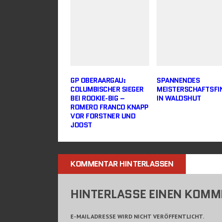
GP OBERAARGAU:
SPANNENDES
COLUMBISCHER SIEGER
MEISTERSCHAFTSFI
BEI ROOKIE-BIG –
IN WALDSHUT
ROMERO FRANCO KNAPP
VOR FORSTNER UND
JOOST
KOMMENTAR HINTERLASSEN
HINTERLASSE EINEN KOM
E-MAIL ADRESSE WIRD NICHT VERÖFFENTLICHT.