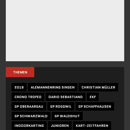
THEMEN
2018
ALEMANNENRING SINGEN
CHRISTIAN MÜLLER
CRONO TROFEO
DARIO SEBASTIANO
EKF
GP OBERAARGAU
GP ROGGWIL
GP SCHAFFHAUSEN
GP SCHWARZWALD
GP WALDSHUT
INDOORKARTING
JUNIOREN
KART-ZEITFAHREN