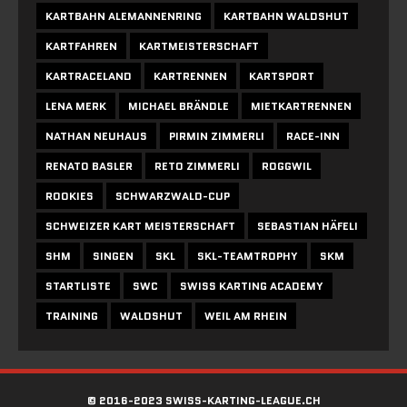
KARTBAHN ALEMANNENRING
KARTBAHN WALDSHUT
KARTFAHREN
KARTMEISTERSCHAFT
KARTRACELAND
KARTRENNEN
KARTSPORT
LENA MERK
MICHAEL BRÄNDLE
MIETKARTRENNEN
NATHAN NEUHAUS
PIRMIN ZIMMERLI
RACE-INN
RENATO BASLER
RETO ZIMMERLI
ROGGWIL
ROOKIES
SCHWARZWALD-CUP
SCHWEIZER KART MEISTERSCHAFT
SEBASTIAN HÄFELI
SHM
SINGEN
SKL
SKL-TEAMTROPHY
SKM
STARTLISTE
SWC
SWISS KARTING ACADEMY
TRAINING
WALDSHUT
WEIL AM RHEIN
© 2016-2023 SWISS-KARTING-LEAGUE.CH