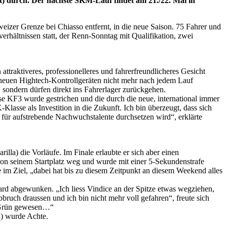
t) durch. Der nächste SKM-Lauf findet am 21./22. Mai in
weizer Grenze bei Chiasso entfernt, in die neue Saison. 75 Fahrer und
erhältnissen statt, der Renn-Sonntag mit Qualifikation, zwei
traktiveres, professionelleres und fahrerfreundlicheres Gesicht
 neuen Hightech-Kontrollgeräten nicht mehr nach jedem Lauf
 sondern dürfen direkt ins Fahrerlager zurückgehen.
se KF3 wurde gestrichen und die durch die neue, international immer
lasse als Investition in die Zukunft. Ich bin überzeugt, dass sich
 für aufstrebende Nachwuchstalente durchsetzen wird“, erklärte
lla) die Vorläufe. Im Finale erlaubte er sich aber einen
 von seinem Startplatz weg und wurde mit einer 5-Sekundenstrafe
e im Ziel, „dabei hat bis zu diesem Zeitpunkt an diesem Weekend alles
d abgewunken. „Ich liess Vindice an der Spitze etwas wegziehen,
bbruch draussen und ich bin nicht mehr voll gefahren“, freute sich
h Grün gewesen…“
R) wurde Achte.