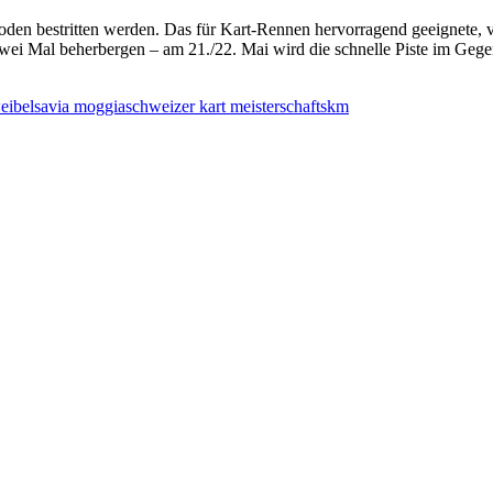
den bestritten werden. Das für Kart-Rennen hervorragend geeignete, vi
 zwei Mal beherbergen – am 21./22. Mai wird die schnelle Piste im Ge
eibel
savia moggia
schweizer kart meisterschaft
skm