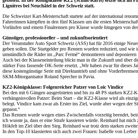
geboten. In der Königsklasse KZ2 (Schalt-Karts) setzte sich im
Lignières bei Neuchâtel in der Schweiz statt.
Die Schweizer Kart-Meisterschaft startete auf der international reno
Fahrerinnen kämpften in den fünf Klassen um die ersten Meisterschaft
Vorläufen und einem Finalrennen pro Klasse wurde hingegen von der
Günstiger, professioneller – und zukunftsorientiert
Der Veranstalter Auto Sport Schweiz (ASS) hat für 2016 einige Neueru
geben sollen. Die Startgelder pro Rennen wurden reduziert, und wie
umständlich die Räder im „Parc Fermé“ demontieren und deponieren (a
Auch bei der Klasseneinteilung blickt man in die Zukunft und über d
stärker Fuss fassende OK-Serie ersetzt. „Wir haben zwar für dieses Ja
diese kostengünstige Serie mit Direktantrieb und ohne Vorderbremsen 
SKM-Mitorganisator Roland Sprecher in Pavia.
KZ2-Königsklasse: Folgenreicher Patzer von Loic Vindice
Bei den mit 6 Gängen ausgerüsteten und bis zu 48 PS starken KZ2-Kart
verhängnisvollen Patzer: Beim Start – die KZ2-Klasse wird als einzi
belegt. Vindice kam zwar als Erster ins Ziel, wurde aber wegen der S
gepasst.“
Das Rennen wurde wegen eines Zwischenfalls vorzeitig beendet, be
ich wusste ja, dass er eine Strafe kassieren würde. Reinhard hat mich
Hökfelt im Ziel über den Sieg. Reinhard war trotz dem starken zwei
In den Top-10 klassierten sich auch zwei Frauen: Isabelle von Lerb