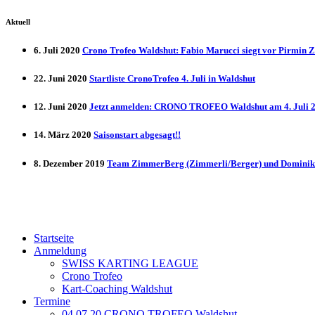
Aktuell
6. Juli 2020
Crono Trofeo Waldshut: Fabio Marucci siegt vor Pirmin 
22. Juni 2020
Startliste CronoTrofeo 4. Juli in Waldshut
12. Juni 2020
Jetzt anmelden: CRONO TROFEO Waldshut am 4. Juli 20
14. März 2020
Saisonstart abgesagt!!
8. Dezember 2019
Team ZimmerBerg (Zimmerli/Berger) und Dominik 
Startseite
Anmeldung
SWISS KARTING LEAGUE
Crono Trofeo
Kart-Coaching Waldshut
Termine
04.07.20 CRONO TROFEO Waldshut