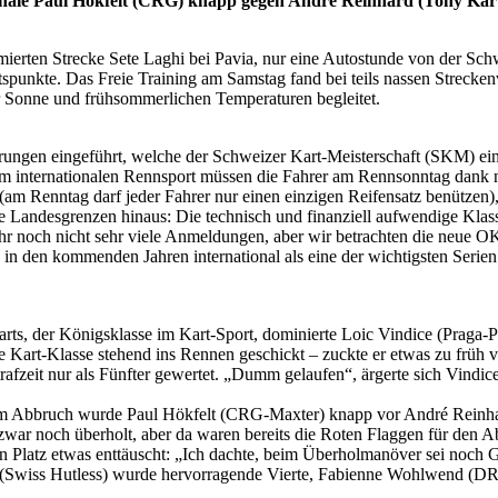
 Finale Paul Hökfelt (CRG) knapp gegen André Reinhard (Tony Kar
mmierten Strecke Sete Laghi bei Pavia, nur eine Autostunde von der Sch
spunkte. Das Freie Training am Samstag fand bei teils nassen Streckenv
 Sonne und frühsommerlichen Temperaturen begleitet.
ngen eingeführt, welche der Schweizer Kart-Meisterschaft (SKM) ein at
 im internationalen Rennsport müssen die Fahrer am Rennsonntag dank
m Renntag darf jeder Fahrer nur einen einzigen Reifensatz benützen),
ie Landesgrenzen hinaus: Die technisch und finanziell aufwendige Klas
hr noch nicht sehr viele Anmeldungen, aber wir betrachten die neue OK-K
in den kommenden Jahren international als eine der wichtigsten Serien
s, der Königsklasse im Kart-Sport, dominierte Loic Vindice (Praga-Pari
ge Kart-Klasse stehend ins Rennen geschickt – zuckte er etwas zu früh
trafzeit nur als Fünfter gewertet. „Dumm gelaufen“, ärgerte sich Vindic
im Abbruch wurde Paul Hökfelt (CRG-Maxter) knapp vor André Reinhar
 zwar noch überholt, aber da waren bereits die Roten Flaggen für den A
ten Platz etwas enttäuscht: „Ich dachte, beim Überholmanöver sei noc
er (Swiss Hutless) wurde hervorragende Vierte, Fabienne Wohlwend (D