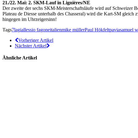
21./22. Mai: 2. SKM-Lauf in Lignières/NE
Der zweite der sechs SKM-Meisterschaftsläufe wird auf Schweizer Bo
Plateau de Diesse unterhalb des Chasseral) wird die Kart-SM gleich
hingegen im Uhrzeigersinn!
Tags
7lagi
allessio fagone
italien
mike müller
Paul Hökfelt
pavia
samuel w
Vorheriger Artikel
Nächster Artikel
Ähnliche Artikel