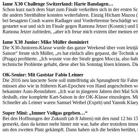
Iame X30 Challenge Switzerland: Harte Bandagen…
Schon kurz nach dem Start zum Finale verkeilten sich in der ersten S
die andern Streithähne konnten weiterfahren. Einzig Hicham Mazou 
bei besagtem Crash waren Radlager und Vorderbremse beschädigt worde
gestartet war und sich im Finale gegen Ramona Jetzer (Kosmic) und Lu
Ramona Jetzer zufrieden, „aber ich freue mich extrem über meinen ers
Iame X30 Junior: Mike Müller dominiert
Die X30-Junioren-Klasse wurde das ganze Weekend über vom letztjähr
Saison“ freute sich Müller, „es hat einfach alles gepasst, die Techni
(Praga) profitierte. „Ich wusste von der Strafe gegen Moccia, also ha
technische Probleme gehabt, diese aber bis Sonntag lösen können. Die
OK-Senior: Mit Gaststar Fabio Leimer
Die 2016 neu lancierte Serie soll mittelfristig als Sprungbrett für Fah
müssen also wie in früheren Kart-Epochen von Hand angeschoben werd
bekannter Auto-Rennfahrer. „Ich war in jüngeren Jahren drei Mal Schw
deshalb, eine komplette Kart-Saison in der OK-Klasse einzulegen. Mir 
Schneller als Leimer waren Samuel Weibel (Exprit) und Yannik Klaey
Super Mini: „Immer Vollgas gegeben…“
Bei den Hoffnungen der Zukunft (ab 8 Jahren) mit den rund 12 bis 1
gemerkt, dass da keiner mehr hinter mir war, habe aber trotzdem imm
um den zweiten Platz gekämpft. Dann haben sich die beiden berührt, u