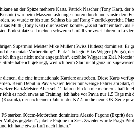
chikane an der Spitze mehrere Karts. Patrick Näscher (Tony Kart), der 
(Kosmic) war beim Massencrash ungeschoren durch und sauste dem Fel
n, so wurde er bis zum Schluss bis auf Rang 7 zurückgereicht. Platz 2
kas Muth (Tony Kart) durchsetzen konnte. „Es ist nicht einfach, als Fra
ten Podestplatz seit meinen schweren Unfall vor zwei Jahren in Levier
igen Supermini-Meister Mike Müller (Swiss Hutless) dominiert. Er gew
k und die mentale Vorbereitung“. Platz 2 belegte Elias Wigger (Praga), 
be ich ihn gar nicht mehr angegriffen“, erzählte Wigger im Ziel. Mocci
 Strafe habe ich gekriegt, weil ich beim Start nicht ganz im zugewiese
rer dienen, die eine internationale Karriere anstreben. Diese Karts verf
en. Beim Debüt in Pavia waren leider nur wenige Fahrer am Start, da
eizer Kart-Meister. Aber seit 11 Jahren bin ich nie mehr ernsthaft in
fehlt es noch etwas an Training, ich habe vor Pavia nur 1,5 Tage mit d
 (Kosmik), der nach einem Jahr in der KZ2- in die neue OK-Serie gewe
5 PS starken 60ccm-Motörchen dominierte Alessio Fagone (Exprit) den F
er Vollgas gegeben“, jubelte Fagone im Ziel. Zweiter wurde Praga-Pilo
nd ich hatte etwas Luft nach hinten.“