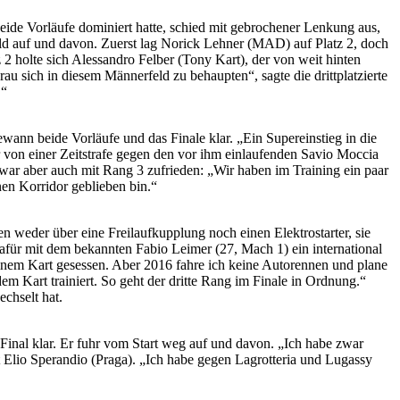
beide Vorläufe dominiert hatte, schied mit gebrochener Lenkung aus,
d auf und davon. Zuerst lag Norick Lehner (MAD) auf Platz 2, doch
 holte sich Alessandro Felber (Tony Kart), der von weit hinten
u sich in diesem Männerfeld zu behaupten“, sagte die drittplatzierte
.“
ann beide Vorläufe und das Finale klar. „Ein Supereinstieg in die
der von einer Zeitstrafe gegen den vor ihm einlaufenden Savio Moccia
a war aber auch mit Rang 3 zufrieden: „Wir haben im Training ein paar
nen Korridor geblieben bin.“
ügen weder über eine Freilaufkupplung noch einen Elektrostarter, sie
für mit dem bekannten Fabio Leimer (27, Mach 1) ein international
 einem Kart gesessen. Aber 2016 fahre ich keine Autorennen und plane
em Kart trainiert. So geht der dritte Rang im Finale in Ordnung.“
chselt hat.
inal klar. Er fuhr vom Start weg auf und davon. „Ich habe zwar
t Elio Sperandio (Praga). „Ich habe gegen Lagrotteria und Lugassy