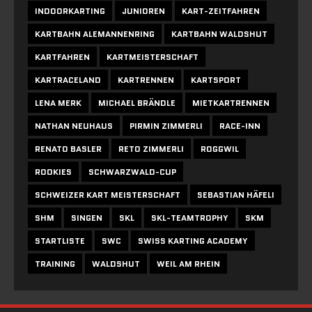
INDOORKARTING
JUNIOREN
KART-ZEITFAHREN
KARTBAHN ALEMANNENRING
KARTBAHN WALDSHUT
KARTFAHREN
KARTMEISTERSCHAFT
KARTRACELAND
KARTRENNEN
KARTSPORT
LENA MERK
MICHAEL BRÄNDLE
MIETKARTRENNEN
NATHAN NEUHAUS
PIRMIN ZIMMERLI
RACE-INN
RENATO BASLER
RETO ZIMMERLI
ROGGWIL
ROOKIES
SCHWARZWALD-CUP
SCHWEIZER KART MEISTERSCHAFT
SEBASTIAN HÄFELI
SHM
SINGEN
SKL
SKL-TEAMTROPHY
SKM
STARTLISTE
SWC
SWISS KARTING ACADEMY
TRAINING
WALDSHUT
WEIL AM RHEIN