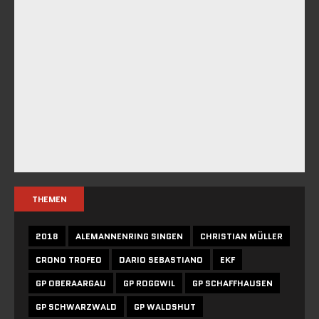
THEMEN
2018
ALEMANNENRING SINGEN
CHRISTIAN MÜLLER
CRONO TROFEO
DARIO SEBASTIANO
EKF
GP OBERAARGAU
GP ROGGWIL
GP SCHAFFHAUSEN
GP SCHWARZWALD
GP WALDSHUT