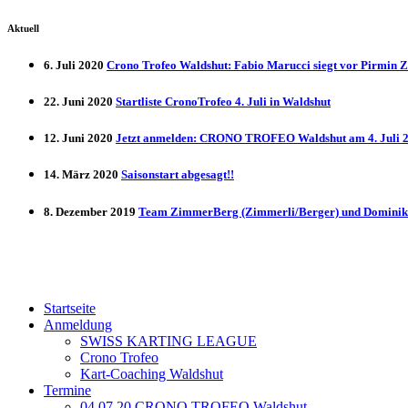
Aktuell
6. Juli 2020
Crono Trofeo Waldshut: Fabio Marucci siegt vor Pirmin 
22. Juni 2020
Startliste CronoTrofeo 4. Juli in Waldshut
12. Juni 2020
Jetzt anmelden: CRONO TROFEO Waldshut am 4. Juli 20
14. März 2020
Saisonstart abgesagt!!
8. Dezember 2019
Team ZimmerBerg (Zimmerli/Berger) und Dominik 
Startseite
Anmeldung
SWISS KARTING LEAGUE
Crono Trofeo
Kart-Coaching Waldshut
Termine
04.07.20 CRONO TROFEO Waldshut