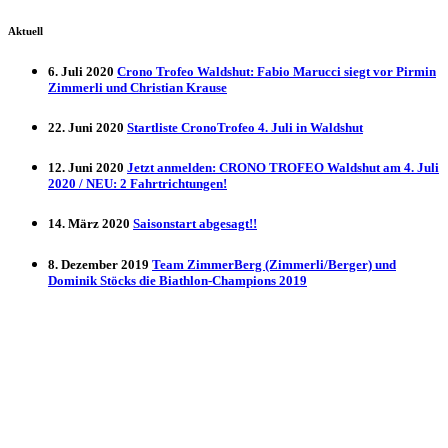
Aktuell
6. Juli 2020
Crono Trofeo Waldshut: Fabio Marucci siegt vor Pirmin
Zimmerli und Christian Krause
22. Juni 2020
Startliste CronoTrofeo 4. Juli in Waldshut
12. Juni 2020
Jetzt anmelden: CRONO TROFEO Waldshut am 4. Juli
2020 / NEU: 2 Fahrtrichtungen!
14. März 2020
Saisonstart abgesagt!!
8. Dezember 2019
Team ZimmerBerg (Zimmerli/Berger) und
Dominik Stöcks die Biathlon-Champions 2019