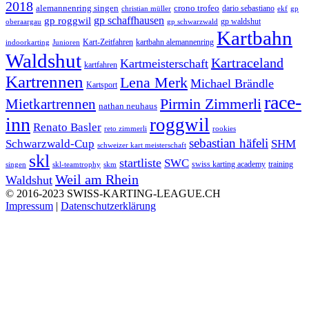
2018
alemannenring singen
crono trofeo
dario sebastiano
christian müller
ekf
gp
gp schaffhausen
gp roggwil
gp waldshut
oberaargau
gp schwarzwald
Kartbahn
Kart-Zeitfahren
kartbahn alemannenring
indoorkarting
Junioren
Waldshut
Kartraceland
Kartmeisterschaft
kartfahren
Kartrennen
Lena Merk
Michael Brändle
Kartsport
race-
Mietkartrennen
Pirmin Zimmerli
nathan neuhaus
inn
roggwil
Renato Basler
reto zimmerli
rookies
sebastian häfeli
Schwarzwald-Cup
SHM
schweizer kart meisterschaft
skl
startliste
SWC
swiss karting academy
training
singen
skl-teamtrophy
skm
Weil am Rhein
Waldshut
© 2016-2023 SWISS-KARTING-LEAGUE.CH
Impressum
|
Datenschutzerklärung