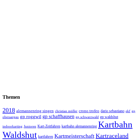
Themen
2018
alemannenring singen
crono trofeo
dario sebastiano
christian müller
ekf
gp
gp schaffhausen
gp roggwil
gp waldshut
oberaargau
gp schwarzwald
Kartbahn
Kart-Zeitfahren
kartbahn alemannenring
indoorkarting
Junioren
Waldshut
Kartraceland
Kartmeisterschaft
kartfahren