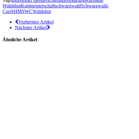
Tags
indoorkart meisterschaft
indoorkarting
Kartbahn
Waldshut
Kartmeisterschaft
schwarzwald
Schwarzwald-
Cup
SHM
SWC
Waldshut
Vorheriger Artikel
Nächster Artikel
Ähnliche Artikel