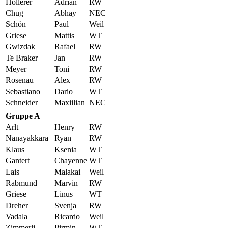
Höllerer
Adrian
RW
Chug
Abhay
NEC
Schön
Paul
Weil
Griese
Mattis
WT
Gwizdak
Rafael
RW
Te Braker
Jan
RW
Meyer
Toni
RW
Rosenau
Alex
RW
Sebastiano
Dario
WT
Schneider
Maxiilian
NEC
Gruppe A
Arlt
Henry
RW
Nanayakkara
Ryan
RW
Klaus
Ksenia
WT
Gantert
Chayenne
WT
Lais
Malakai
Weil
Rabmund
Marvin
RW
Griese
Linus
WT
Dreher
Svenja
RW
Vadala
Ricardo
Weil
Zimmerli
Pirmin
WT