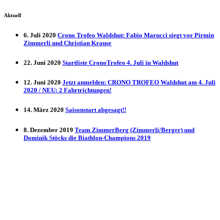
Aktuell
6. Juli 2020
Crono Trofeo Waldshut: Fabio Marucci siegt vor Pirmin
Zimmerli und Christian Krause
22. Juni 2020
Startliste CronoTrofeo 4. Juli in Waldshut
12. Juni 2020
Jetzt anmelden: CRONO TROFEO Waldshut am 4. Juli
2020 / NEU: 2 Fahrtrichtungen!
14. März 2020
Saisonstart abgesagt!!
8. Dezember 2019
Team ZimmerBerg (Zimmerli/Berger) und
Dominik Stöcks die Biathlon-Champions 2019