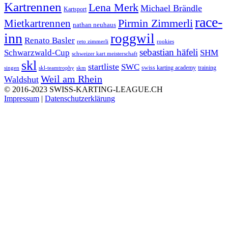
Kartrennen
Lena Merk
Michael Brändle
Kartsport
race-
Mietkartrennen
Pirmin Zimmerli
nathan neuhaus
inn
roggwil
Renato Basler
reto zimmerli
rookies
sebastian häfeli
Schwarzwald-Cup
SHM
schweizer kart meisterschaft
skl
startliste
SWC
swiss karting academy
training
singen
skl-teamtrophy
skm
Weil am Rhein
Waldshut
© 2016-2023 SWISS-KARTING-LEAGUE.CH
Impressum
|
Datenschutzerklärung