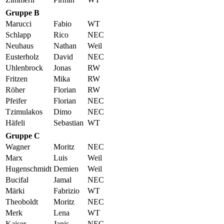
Gruppe B
Marucci
Fabio
WT
Schlapp
Rico
NEC
Neuhaus
Nathan
Weil
Eusterholz
David
NEC
Uhlenbrock
Jonas
RW
Fritzen
Mika
RW
Röher
Florian
RW
Pfeifer
Florian
NEC
Tzimulakos
Dimo
NEC
Häfeli
Sebastian
WT
Gruppe C
Wagner
Moritz
NEC
Marx
Luis
Weil
Hugenschmidt
Demien
Weil
Bucifal
Jamal
NEC
Märki
Fabrizio
WT
Theoboldt
Moritz
NEC
Merk
Lena
WT
Kaiser
Janis
NEC