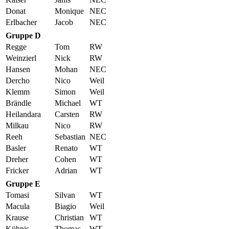
Donat
Monique
NEC
Erlbacher
Jacob
NEC
Gruppe D
Regge
Tom
RW
Weinzierl
Nick
RW
Hansen
Mohan
NEC
Dercho
Nico
Weil
Klemm
Simon
Weil
Brändle
Michael
WT
Heilandara
Carsten
RW
Milkau
Nico
RW
Reeh
Sebastian
NEC
Basler
Renato
WT
Dreher
Cohen
WT
Fricker
Adrian
WT
Gruppe E
Tomasi
Silvan
WT
Macula
Biagio
Weil
Krause
Christian
WT
Kühnis
Thomas
WT