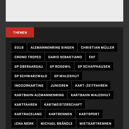
THEMEN
2018
ALEMANNENRING SINGEN
CHRISTIAN MÜLLER
CRONO TROFEO
DARIO SEBASTIANO
EKF
GP OBERAARGAU
GP ROGGWIL
GP SCHAFFHAUSEN
GP SCHWARZWALD
GP WALDSHUT
INDOORKARTING
JUNIOREN
KART-ZEITFAHREN
KARTBAHN ALEMANNENRING
KARTBAHN WALDSHUT
KARTFAHREN
KARTMEISTERSCHAFT
KARTRACELAND
KARTRENNEN
KARTSPORT
LENA MERK
MICHAEL BRÄNDLE
MIETKARTRENNEN