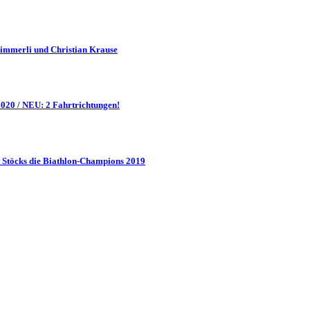
Zimmerli und Christian Krause
20 / NEU: 2 Fahrtrichtungen!
Stöcks die Biathlon-Champions 2019