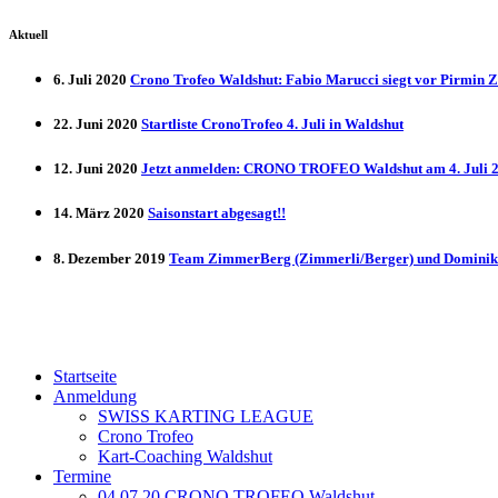
Aktuell
6. Juli 2020
Crono Trofeo Waldshut: Fabio Marucci siegt vor Pirmin 
22. Juni 2020
Startliste CronoTrofeo 4. Juli in Waldshut
12. Juni 2020
Jetzt anmelden: CRONO TROFEO Waldshut am 4. Juli 20
14. März 2020
Saisonstart abgesagt!!
8. Dezember 2019
Team ZimmerBerg (Zimmerli/Berger) und Dominik 
Startseite
Anmeldung
SWISS KARTING LEAGUE
Crono Trofeo
Kart-Coaching Waldshut
Termine
04.07.20 CRONO TROFEO Waldshut