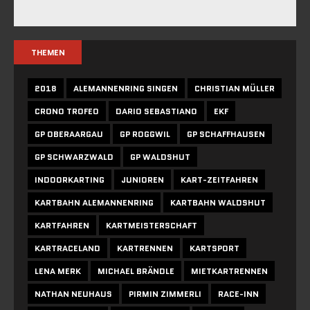
THEMEN
2018
ALEMANNENRING SINGEN
CHRISTIAN MÜLLER
CRONO TROFEO
DARIO SEBASTIANO
EKF
GP OBERAARGAU
GP ROGGWIL
GP SCHAFFHAUSEN
GP SCHWARZWALD
GP WALDSHUT
INDOORKARTING
JUNIOREN
KART-ZEITFAHREN
KARTBAHN ALEMANNENRING
KARTBAHN WALDSHUT
KARTFAHREN
KARTMEISTERSCHAFT
KARTRACELAND
KARTRENNEN
KARTSPORT
LENA MERK
MICHAEL BRÄNDLE
MIETKARTRENNEN
NATHAN NEUHAUS
PIRMIN ZIMMERLI
RACE-INN