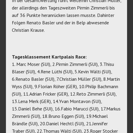
In der Gesamtwertung führt weiterhin Christian Müller,
der allerdings den Tageszweiten Pirmin Zimmerli bis
auf 36 Punkte heranrücken lassen musste. Dahinter
folgen Renato Basler und der in Belp abwesende
Christian Krause.
Tagesklassement Kartpalais Race:
1. Marc Moser (SUI), 2.Pirmin Zimmerli (SUI), 3.Thisu
Blaser (SUI), 4.Rene Lüthi (SUI), 5.Kevin Wälti (SUI),
6.Renato Basler (SUI), 7.Christian Müller (SUI), 8.Martin
Wyss (SUI), 9.Florian Röher (GER), 10.Philip Bachmann
(SUI), 11.Adrian Fricker (GER), 12.Reto Zimmerli (SUI),
13.Lena Merk (GER), 14.Yvan Montavon (SUI),
15.Daniel Behe (SUI), 16.Fabio Marucci (SUI), 17.Markus
Zimmerli (SUI), 18.Bruno Eggen (SUI), 19.Michael
Brändle (SUI), 20.Daniel Hechtl (SUI), 21.Jennifer
Traber (SUI), 22.Thomas Wälti (SUI), 23.Roger Stocker