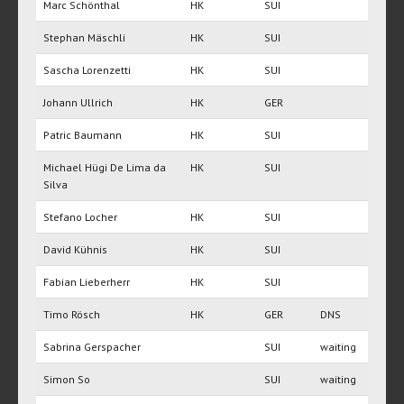
Marc Schönthal
HK
SUI
Stephan Mäschli
HK
SUI
Sascha Lorenzetti
HK
SUI
Johann Ullrich
HK
GER
Patric Baumann
HK
SUI
Michael Hügi De Lima da
HK
SUI
Silva
Stefano Locher
HK
SUI
David Kühnis
HK
SUI
Fabian Lieberherr
HK
SUI
Timo Rösch
HK
GER
DNS
Sabrina Gerspacher
SUI
waiting
Simon So
SUI
waiting