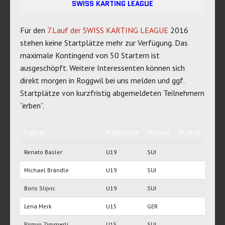
SWISS KARTING LEAGUE
Für den
7.Lauf der SWISS KARTING LEAGUE
2016
stehen keine Startplätze mehr zur Verfügung. Das
maximale Kontingend von 50 Startern ist
ausgeschöpft. Weitere Interessenten können sich
direkt morgen in Roggwil bei uns melden und ggf.
Startplätze von kurzfristig abgemeldeten Teilnehmern
“erben”.
Fahrer
Kategorie
Nation
Status
Renato Basler
U19
SUI
Michael Brändle
U19
SUI
Boris Slijvic
U19
SUI
Lena Merk
U15
GER
Pirmin Zimmerli
U15
SUI