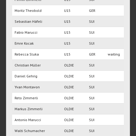
Moritz Theobold
U15
GER
Sebastian Häfeli
U15
SUI
Fabio Marucci
U15
SUI
Emre Kocak
U15
SUI
Rebecca Sluka
U15
GER
waiting
Christian Müller
OLDIE
SUI
Daniel Gehrig
OLDIE
SUI
Yvan Montavon
OLDIE
SUI
Reto Zimmerli
OLDIE
SUI
Markus Zimmerli
OLDIE
SUI
Antonio Marucci
OLDIE
SUI
Walti Schumacher
OLDIE
SUI