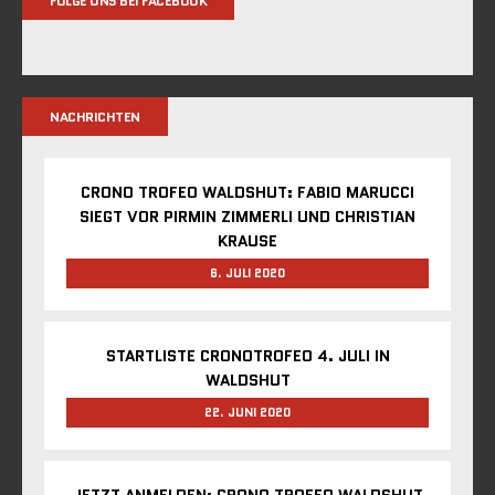
FOLGE UNS BEI FACEBOOK
NACHRICHTEN
CRONO TROFEO WALDSHUT: FABIO MARUCCI
SIEGT VOR PIRMIN ZIMMERLI UND CHRISTIAN
KRAUSE
6. JULI 2020
STARTLISTE CRONOTROFEO 4. JULI IN
WALDSHUT
22. JUNI 2020
JETZT ANMELDEN: CRONO TROFEO WALDSHUT