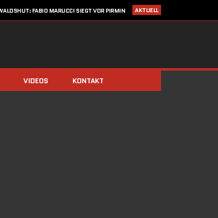
AKTUELL
ALDSHUT: FABIO MARUCCI SIEGT VOR PIRMIN
ZIMMERLI UND CHRISTIAN KRAUSE
I 2020
STARTLISTE CRONOTROFEO 4. JULI IN WALDSHUT
LDEN: CRONO TROFEO WALDSHUT AM 4. JULI 2020 / NEU: 2
FAHRTRICHTUNGEN!
14. MÄRZ 2020
SAISONSTART ABGESAGT!!
IMMERBERG (ZIMMERLI/BERGER) UND DOMINIK STÖCKS DIE
BIATHLON-CHAMPIONS 2019
VIDEOS
KONTAKT