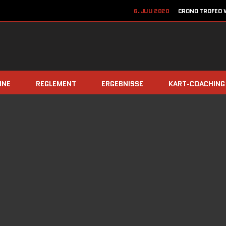
6. JULI 2020
CRONO TROFEO W
22. JUN
12. JUNI 2020
JETZT ANME
8. DEZEMBER 2019
TEAM Z
INE
REGLEMENT
ERGEBNISSE
KART-COACHING