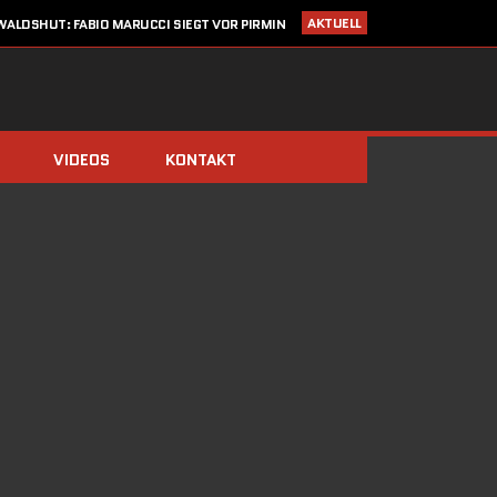
AKTUELL
ALDSHUT: FABIO MARUCCI SIEGT VOR PIRMIN
ZIMMERLI UND CHRISTIAN KRAUSE
I 2020
STARTLISTE CRONOTROFEO 4. JULI IN WALDSHUT
LDEN: CRONO TROFEO WALDSHUT AM 4. JULI 2020 / NEU: 2
FAHRTRICHTUNGEN!
14. MÄRZ 2020
SAISONSTART ABGESAGT!!
VIDEOS
KONTAKT
IMMERBERG (ZIMMERLI/BERGER) UND DOMINIK STÖCKS DIE
BIATHLON-CHAMPIONS 2019