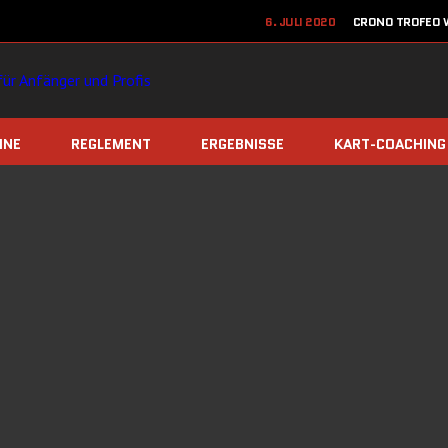
6. JULI 2020
CRONO TROFEO W
22. JUN
12. JUNI 2020
JETZT ANME
INE
REGLEMENT
ERGEBNISSE
KART-COACHING
8. DEZEMBER 2019
TEAM Z