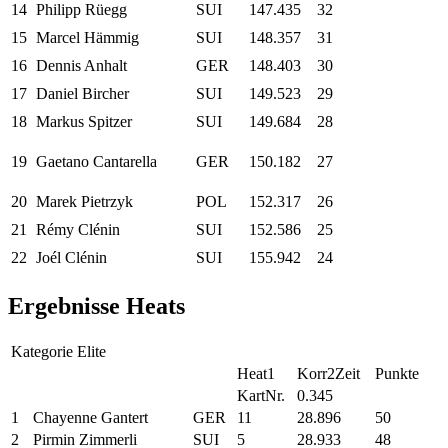
14
Philipp Rüegg
SUI
147.435
32
15
Marcel Hämmig
SUI
148.357
31
16
Dennis Anhalt
GER
148.403
30
17
Daniel Bircher
SUI
149.523
29
18
Markus Spitzer
SUI
149.684
28
19
Gaetano Cantarella
GER
150.182
27
20
Marek Pietrzyk
POL
152.317
26
21
Rémy Clénin
SUI
152.586
25
22
Joél Clénin
SUI
155.942
24
Ergebnisse Heats
Kategorie Elite
Heat1
Korr2Zeit
Punkte
KartNr.
0.345
1
Chayenne Gantert
GER
11
28.896
50
2
Pirmin Zimmerli
SUI
5
28.933
48