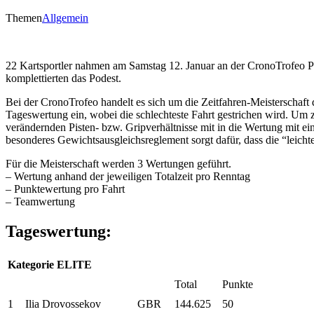
Themen
Allgemein
22 Kartsportler nahmen am Samstag 12. Januar an der CronoTrofeo Pr
komplettierten das Podest.
Bei der CronoTrofeo handelt es sich um die Zeitfahren-Meisterschaft 
Tageswertung ein, wobei die schlechteste Fahrt gestrichen wird. Um z
verändernden Pisten- bzw. Gripverhältnisse mit in die Wertung mit ei
besonderes Gewichtsausgleichsreglement sorgt dafür, dass die “leich
Für die Meisterschaft werden 3 Wertungen geführt.
– Wertung anhand der jeweiligen Totalzeit pro Renntag
– Punktewertung pro Fahrt
– Teamwertung
Tageswertung:
Kategorie ELITE
Total
Punkte
1
Ilia Drovossekov
GBR
144.625
50