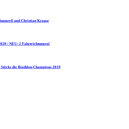
Zimmerli und Christian Krause
20 / NEU: 2 Fahrtrichtungen!
Stöcks die Biathlon-Champions 2019