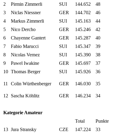
2
Pirmin Zimmerli
SUI
144.652
48
3
Niclas Niessner
GER
144.702
46
4
Markus Zimmerli
SUI
145.163
44
5
Nico Dercho
GER
145.246
42
6
Chayenne Gantert
GER
145.287
40
7
Fabio Marucci
SUI
145.347
39
8
Nicolas Vernez
SUI
145.390
38
9
Pawel Iwakine
GER
145.697
37
10
Thomas Berger
SUI
145.926
36
11
Colin Würthenberger
GER
146.030
35
12
Sascha Köhlitz
GER
146.234
34
Kategorie Amateur
Total
Punkte
13
Jura Stransky
CZE
147.224
33