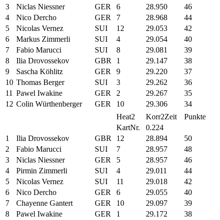
3
Niclas Niessner
GER
6
28.950
46
4
Nico Dercho
GER
7
28.968
44
5
Nicolas Vernez
SUI
12
29.053
42
6
Markus Zimmerli
SUI
4
29.054
40
7
Fabio Marucci
SUI
8
29.081
39
8
Ilia Drovossekov
GBR
1
29.147
38
9
Sascha Köhlitz
GER
9
29.220
37
10
Thomas Berger
SUI
3
29.262
36
11
Pawel Iwakine
GER
2
29.267
35
12
Colin Würthenberger
GER
10
29.306
34
Heat2
Korr2Zeit
Punkte
KartNr.
0.224
1
Ilia Drovossekov
GBR
12
28.894
50
2
Fabio Marucci
SUI
7
28.957
48
3
Niclas Niessner
GER
5
28.957
46
4
Pirmin Zimmerli
SUI
4
29.011
44
5
Nicolas Vernez
SUI
11
29.018
42
6
Nico Dercho
GER
6
29.055
40
7
Chayenne Gantert
GER
10
29.097
39
8
Pawel Iwakine
GER
1
29.172
38