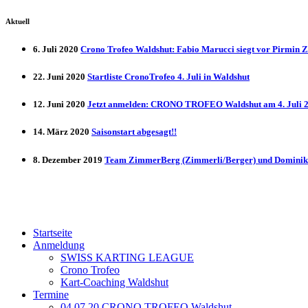
Aktuell
6. Juli 2020
Crono Trofeo Waldshut: Fabio Marucci siegt vor Pirmin 
22. Juni 2020
Startliste CronoTrofeo 4. Juli in Waldshut
12. Juni 2020
Jetzt anmelden: CRONO TROFEO Waldshut am 4. Juli 20
14. März 2020
Saisonstart abgesagt!!
8. Dezember 2019
Team ZimmerBerg (Zimmerli/Berger) und Dominik 
Startseite
Anmeldung
SWISS KARTING LEAGUE
Crono Trofeo
Kart-Coaching Waldshut
Termine
04.07.20 CRONO TROFEO Waldshut