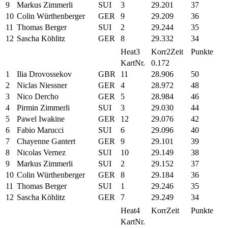
9
Markus Zimmerli
SUI
3
29.201
37
10
Colin Würthenberger
GER
9
29.209
36
11
Thomas Berger
SUI
2
29.244
35
12
Sascha Köhlitz
GER
8
29.332
34
Heat3
Korr2Zeit
Punkte
KartNr.
0.172
1
Ilia Drovossekov
GBR
11
28.906
50
2
Niclas Niessner
GER
4
28.972
48
3
Nico Dercho
GER
5
28.984
46
4
Pirmin Zimmerli
SUI
3
29.030
44
5
Pawel Iwakine
GER
12
29.076
42
6
Fabio Marucci
SUI
6
29.096
40
7
Chayenne Gantert
GER
9
29.101
39
8
Nicolas Vernez
SUI
10
29.149
38
9
Markus Zimmerli
SUI
2
29.152
37
10
Colin Würthenberger
GER
8
29.184
36
11
Thomas Berger
SUI
1
29.246
35
12
Sascha Köhlitz
GER
7
29.249
34
Heat4
KorrZeit
Punkte
KartNr.