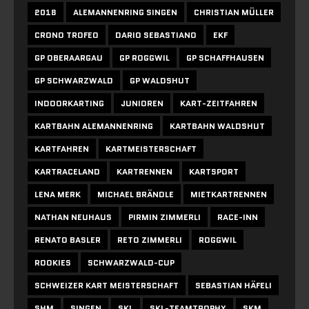
2018
ALEMANNENRING SINGEN
CHRISTIAN MÜLLER
CRONO TROFEO
DARIO SEBASTIANO
EKF
GP OBERAARGAU
GP ROGGWIL
GP SCHAFFHAUSEN
GP SCHWARZWALD
GP WALDSHUT
INDOORKARTING
JUNIOREN
KART-ZEITFAHREN
KARTBAHN ALEMANNENRING
KARTBAHN WALDSHUT
KARTFAHREN
KARTMEISTERSCHAFT
KARTRACELAND
KARTRENNEN
KARTSPORT
LENA MERK
MICHAEL BRÄNDLE
MIETKARTRENNEN
NATHAN NEUHAUS
PIRMIN ZIMMERLI
RACE-INN
RENATO BASLER
RETO ZIMMERLI
ROGGWIL
ROOKIES
SCHWARZWALD-CUP
SCHWEIZER KART MEISTERSCHAFT
SEBASTIAN HÄFELI
SHM
SINGEN
SKL
SKL-TEAMTROPHY
SKM