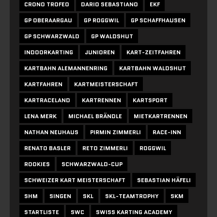
CRONO TROFEO
DARIO SEBASTIANO
EKF
GP OBERAARGAU
GP ROGGWIL
GP SCHAFFHAUSEN
GP SCHWARZWALD
GP WALDSHUT
INDOORKARTING
JUNIOREN
KART-ZEITFAHREN
KARTBAHN ALEMANNENRING
KARTBAHN WALDSHUT
KARTFAHREN
KARTMEISTERSCHAFT
KARTRACELAND
KARTRENNEN
KARTSPORT
LENA MERK
MICHAEL BRÄNDLE
MIETKARTRENNEN
NATHAN NEUHAUS
PIRMIN ZIMMERLI
RACE-INN
RENATO BASLER
RETO ZIMMERLI
ROGGWIL
ROOKIES
SCHWARZWALD-CUP
SCHWEIZER KART MEISTERSCHAFT
SEBASTIAN HÄFELI
SHM
SINGEN
SKL
SKL-TEAMTROPHY
SKM
STARTLISTE
SWC
SWISS KARTING ACADEMY