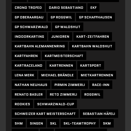
CRONO TROFEO
DARIO SEBASTIANO
EKF
GP OBERAARGAU
GP ROGGWIL
GP SCHAFFHAUSEN
GP SCHWARZWALD
GP WALDSHUT
INDOORKARTING
JUNIOREN
KART-ZEITFAHREN
KARTBAHN ALEMANNENRING
KARTBAHN WALDSHUT
KARTFAHREN
KARTMEISTERSCHAFT
KARTRACELAND
KARTRENNEN
KARTSPORT
LENA MERK
MICHAEL BRÄNDLE
MIETKARTRENNEN
NATHAN NEUHAUS
PIRMIN ZIMMERLI
RACE-INN
RENATO BASLER
RETO ZIMMERLI
ROGGWIL
ROOKIES
SCHWARZWALD-CUP
SCHWEIZER KART MEISTERSCHAFT
SEBASTIAN HÄFELI
SHM
SINGEN
SKL
SKL-TEAMTROPHY
SKM