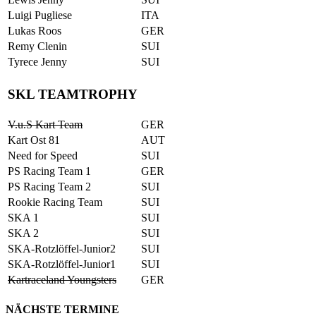
Luigi Pugliese
ITA
Lukas Roos
GER
Remy Clenin
SUI
Tyrece Jenny
SUI
SKL TEAMTROPHY
V.u.S Kart Team
GER
Kart Ost 81
AUT
Need for Speed
SUI
PS Racing Team 1
GER
PS Racing Team 2
SUI
Rookie Racing Team
SUI
SKA 1
SUI
SKA 2
SUI
SKA-Rotzlöffel-Junior2
SUI
SKA-Rotzlöffel-Junior1
SUI
Kartraceland Youngsters
GER
NÄCHSTE TERMINE