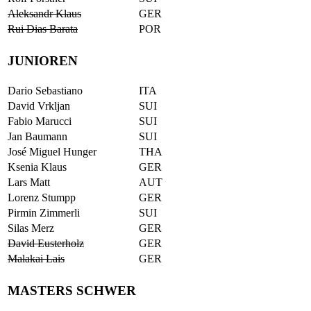
Aleksandr Klaus
GER
Rui Dias Barata
POR
JUNIOREN
Dario Sebastiano
ITA
David Vrkljan
SUI
Fabio Marucci
SUI
Jan Baumann
SUI
José Miguel Hunger
THA
Ksenia Klaus
GER
Lars Matt
AUT
Lorenz Stumpp
GER
Pirmin Zimmerli
SUI
Silas Merz
GER
David Eusterholz
GER
Malakai Lais
GER
MASTERS SCHWER