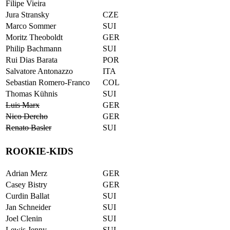
Filipe Vieira
Jura Stransky
CZE
Marco Sommer
SUI
Moritz Theoboldt
GER
Philip Bachmann
SUI
Rui Dias Barata
POR
Salvatore Antonazzo
ITA
Sebastian Romero-Franco
COL
Thomas Kühnis
SUI
Luis Marx
GER
Nico Dercho
GER
Renato Basler
SUI
ROOKIE-KIDS
Adrian Merz
GER
Casey Bistry
GER
Curdin Ballat
SUI
Jan Schneider
SUI
Joel Clenin
SUI
Lewis Jenny
SUI