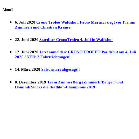
Aktuell
6. Juli 2020
Crono Trofeo Waldshut: Fabio Marucci siegt vor Pirmin
Zimmerli und Christian Krause
22. Juni 2020
Startliste CronoTrofeo 4. Juli in Waldshut
12. Juni 2020
Jetzt anmelden: CRONO TROFEO Waldshut am 4. Juli
2020 / NEU: 2 Fahrtrichtungen!
14. März 2020
Saisonstart abgesagt!!
8. Dezember 2019
Team ZimmerBerg (Zimmerli/Berger) und
Dominik Stöcks die Biathlon-Champions 2019