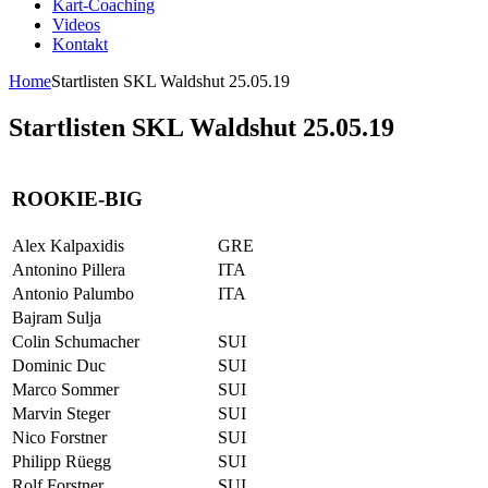
Kart-Coaching
Videos
Kontakt
Home
Startlisten SKL Waldshut 25.05.19
Startlisten SKL Waldshut 25.05.19
ROOKIE-BIG
Alex Kalpaxidis
GRE
Antonino Pillera
ITA
Antonio Palumbo
ITA
Bajram Sulja
Colin Schumacher
SUI
Dominic Duc
SUI
Marco Sommer
SUI
Marvin Steger
SUI
Nico Forstner
SUI
Philipp Rüegg
SUI
Rolf Forstner
SUI