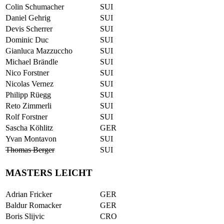
Colin Schumacher
SUI
Daniel Gehrig
SUI
Devis Scherrer
SUI
Dominic Duc
SUI
Gianluca Mazzuccho
SUI
Michael Brändle
SUI
Nico Forstner
SUI
Nicolas Vernez
SUI
Philipp Rüegg
SUI
Reto Zimmerli
SUI
Rolf Forstner
SUI
Sascha Köhlitz
GER
Yvan Montavon
SUI
Thomas Berger
SUI
MASTERS LEICHT
Adrian Fricker
GER
Baldur Romacker
GER
Boris Slijvic
CRO