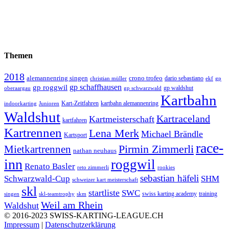
Themen
2018
alemannenring singen
crono trofeo
dario sebastiano
christian müller
ekf
gp
gp schaffhausen
gp roggwil
gp waldshut
oberaargau
gp schwarzwald
Kartbahn
Kart-Zeitfahren
kartbahn alemannenring
indoorkarting
Junioren
Waldshut
Kartraceland
Kartmeisterschaft
kartfahren
Kartrennen
Lena Merk
Michael Brändle
Kartsport
race-
Mietkartrennen
Pirmin Zimmerli
nathan neuhaus
inn
roggwil
Renato Basler
reto zimmerli
rookies
sebastian häfeli
Schwarzwald-Cup
SHM
schweizer kart meisterschaft
skl
startliste
SWC
swiss karting academy
training
singen
skl-teamtrophy
skm
Weil am Rhein
Waldshut
© 2016-2023 SWISS-KARTING-LEAGUE.CH
Impressum
|
Datenschutzerklärung