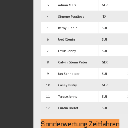
3
Adrian Merz
GER
4
Simone Pugliese
ITA
5
Remy Clenin
SUI
6
Joel Clenin
SUI
7
Lewis Jenny
SUI
8
Calvin Glenn Peter
GER
9
Jan Schneider
SUI
10
Casey Bistry
GER
11
Tyrese Jenny
SUI
12
Curdin Ballat
SUI
Sonderwertung Zeitfahren