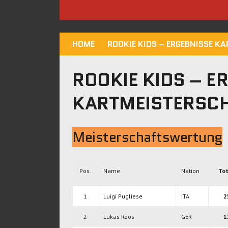
HOME
ROOKIE KIDS – ERGEBNISSE K
ROOKIE KIDS – E
KARTMEISTERSCH
Meisterschaftswertung
Pos.
Name
Nation
Tot
1
Luigi Pugliese
ITA
2
2
Lukas Roos
GER
1