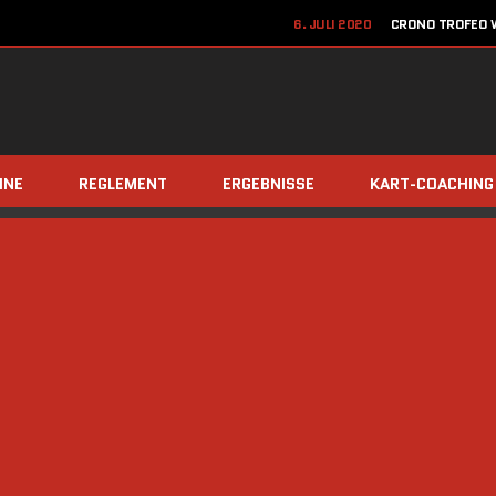
6. JULI 2020
CRONO TROFEO W
22. JUN
12. JUNI 2020
JETZT ANME
8. DEZEMBER 2019
TEAM Z
INE
REGLEMENT
ERGEBNISSE
KART-COACHING