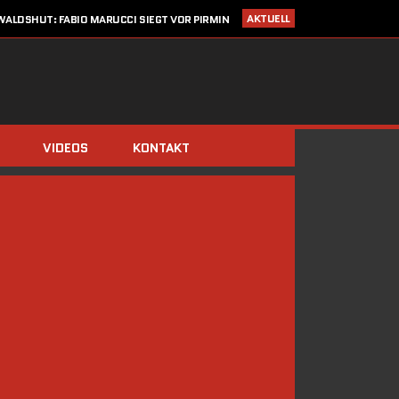
AKTUELL
ALDSHUT: FABIO MARUCCI SIEGT VOR PIRMIN
ZIMMERLI UND CHRISTIAN KRAUSE
I 2020
STARTLISTE CRONOTROFEO 4. JULI IN WALDSHUT
LDEN: CRONO TROFEO WALDSHUT AM 4. JULI 2020 / NEU: 2
FAHRTRICHTUNGEN!
14. MÄRZ 2020
SAISONSTART ABGESAGT!!
IMMERBERG (ZIMMERLI/BERGER) UND DOMINIK STÖCKS DIE
BIATHLON-CHAMPIONS 2019
VIDEOS
KONTAKT