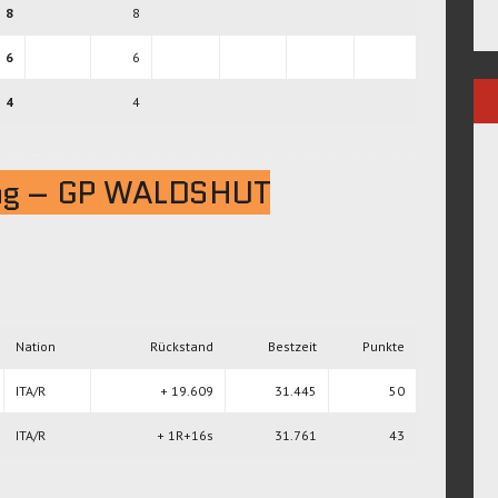
8
8
6
6
4
4
tag – GP WALDSHUT
Nation
Rückstand
Bestzeit
Punkte
ITA/R
+ 19.609
31.445
50
ITA/R
+ 1R+16s
31.761
43