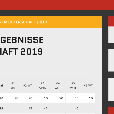
ARTMEISTERSCHAFT 2019
RGEBNISSE
AFT 2019
#1
#3
#4
#5
al
#2 WT
#6 WT
ROG
SING
WEIL
WEIL
50
50
50
50
50
50
50
29
43
43
43