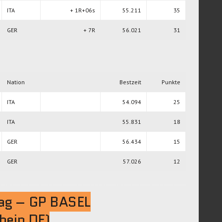
ITA
+ 1R+06s
55.211
35
GER
+ 7R
56.021
31
Nation
Bestzeit
Punkte
ITA
54.094
25
ITA
55.831
18
GER
56.434
15
GER
57.026
12
ag – GP BASEL
hein DE)