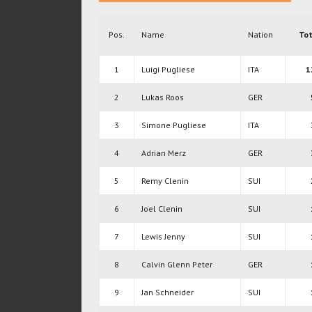
Pos.
Name
Nation
Tot
1
Luigi Pugliese
ITA
1
2
Lukas Roos
GER
3
Simone Pugliese
ITA
4
Adrian Merz
GER
5
Remy Clenin
SUI
6
Joel Clenin
SUI
7
Lewis Jenny
SUI
8
Calvin Glenn Peter
GER
9
Jan Schneider
SUI