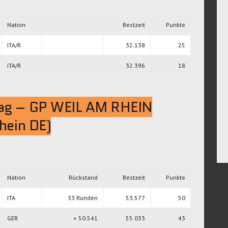
Nation
Bestzeit
Punkte
ITA/R
32.138
25
ITA/R
32.396
18
ag – GP WEIL AM RHEIN
hein DE)
Nation
Rückstand
Bestzeit
Punkte
ITA
33 Runden
53.577
50
GER
+ 50.541
55.033
43