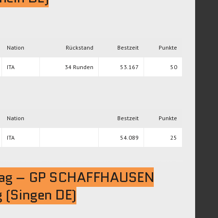
Nation
Rückstand
Bestzeit
Punkte
ITA
34 Runden
53.167
50
Nation
Bestzeit
Punkte
ITA
54.089
25
tag – GP SCHAFFHAUSEN
 (Singen DE)