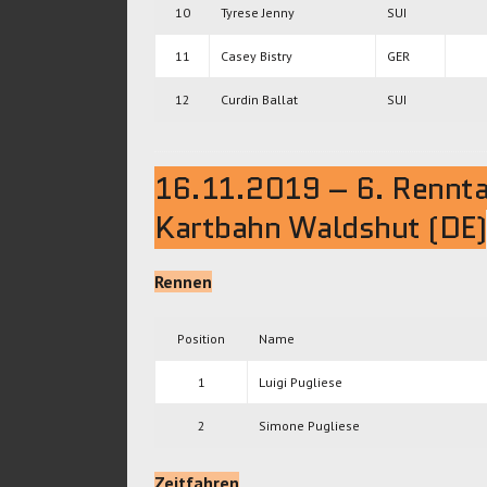
10
Tyrese Jenny
SUI
11
Casey Bistry
GER
12
Curdin Ballat
SUI
16.11.2019 – 6. Renn
Kartbahn Waldshut (DE)
Rennen
Position
Name
1
Luigi Pugliese
2
Simone Pugliese
Zeitfahren