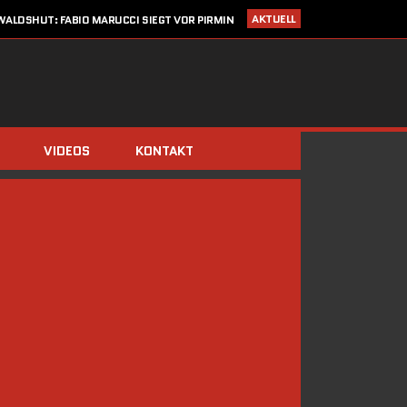
AKTUELL
ALDSHUT: FABIO MARUCCI SIEGT VOR PIRMIN
ZIMMERLI UND CHRISTIAN KRAUSE
I 2020
STARTLISTE CRONOTROFEO 4. JULI IN WALDSHUT
LDEN: CRONO TROFEO WALDSHUT AM 4. JULI 2020 / NEU: 2
FAHRTRICHTUNGEN!
14. MÄRZ 2020
SAISONSTART ABGESAGT!!
IMMERBERG (ZIMMERLI/BERGER) UND DOMINIK STÖCKS DIE
BIATHLON-CHAMPIONS 2019
VIDEOS
KONTAKT