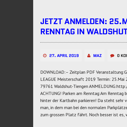
JETZT ANMELDEN: 25.
RENNTAG IN WALDSHU
27. APRIL 2019
MAZ
0 K
DOWNLOAD:– Zeitplan PDF Veranstaltung:
LEAGUE Meisterschaft 2019 Termin: 25.M
79761 Waldshut-Tiengen ANMELDUNG:http://
ACHTUNG! Parken am Renntag:Am Renntag bitt
hinter der Kartbahn parkieren! Da steht sehr 
man, in dem man bei den normalen Parkplätz
zum grossen Platz fährt. Noch besser ist es