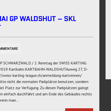
MAI GP WALDSHUT – SKL
T
OMMENTARE
GP SCHWARZWALD / 2. Renntag der SWISS KARTING
ai 2019 Kartbahn:KARTBAHN-WALDSHUTAuweg 27, D-
swiss-karting-league.ch/anmeldung-kartrennen/
e nicht die normalen Parkplätze benutzen, sondern
viel Platz zur Verfügung. Zu diesen Parkplätzen galngt
en einfach durchfährt und am Ende des Gebäudes rechts
, wenn man…