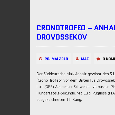
CRONOTROFEO – ANHAL
DROVOSSEKOV
20. MAI 2019
MAZ
0 KOM
Der Süddeutsche Maik Anhalt gewinnt den 3.L
“Crono Trofeo”, vor dem Briten Ilia Drovosse
Lais (GER). Als bester Schweizer, verpasste P
Hundertstels-Sekunde. Mit Luigi Pugliese (IT
ausgezeichneten 13. Rang.