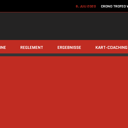
6. JULI 2020
CRONO TROFEO W
22. JUN
12. JUNI 2020
JETZT ANME
8. DEZEMBER 2019
TEAM Z
INE
REGLEMENT
ERGEBNISSE
KART-COACHING