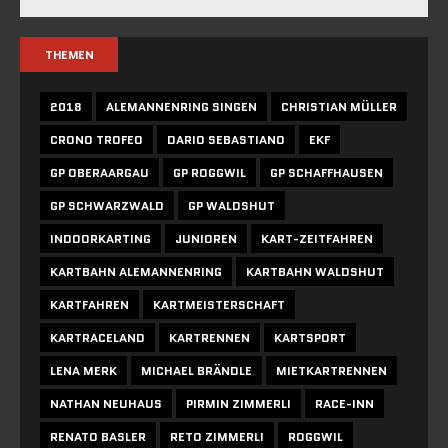
THEMEN
2018
ALEMANNENRING SINGEN
CHRISTIAN MÜLLER
CRONO TROFEO
DARIO SEBASTIANO
EKF
GP OBERAARGAU
GP ROGGWIL
GP SCHAFFHAUSEN
GP SCHWARZWALD
GP WALDSHUT
INDOORKARTING
JUNIOREN
KART-ZEITFAHREN
KARTBAHN ALEMANNENRING
KARTBAHN WALDSHUT
KARTFAHREN
KARTMEISTERSCHAFT
KARTRACELAND
KARTRENNEN
KARTSPORT
LENA MERK
MICHAEL BRÄNDLE
MIETKARTRENNEN
NATHAN NEUHAUS
PIRMIN ZIMMERLI
RACE-INN
RENATO BASLER
RETO ZIMMERLI
ROGGWIL