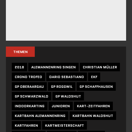
THEMEN
2018
ALEMANNENRING SINGEN
CHRISTIAN MÜLLER
CRONO TROFEO
DARIO SEBASTIANO
EKF
GP OBERAARGAU
GP ROGGWIL
GP SCHAFFHAUSEN
GP SCHWARZWALD
GP WALDSHUT
INDOORKARTING
JUNIOREN
KART-ZEITFAHREN
KARTBAHN ALEMANNENRING
KARTBAHN WALDSHUT
KARTFAHREN
KARTMEISTERSCHAFT