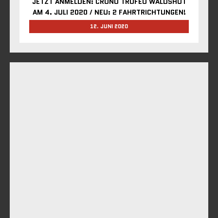
JETZT ANMELDEN: CRONO TROFEO WALDSHUT
AM 4. JULI 2020 / NEU: 2 FAHRTRICHTUNGEN!
12. JUNI 2020