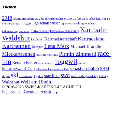
Themen
2018
alemannenring singen
crono trofeo
dario sebastiano
christian müller
ekf
gp
gp schaffhausen
gp roggwil
gp waldshut
oberaargau
gp schwarzwald
Kartbahn
Kart-Zeitfahren
kartbahn alemannenring
indoorkarting
Junioren
Waldshut
Kartraceland
Kartmeisterschaft
kartfahren
Kartrennen
Lena Merk
Michael Brändle
Kartsport
race-
Mietkartrennen
Pirmin Zimmerli
nathan neuhaus
inn
roggwil
Renato Basler
reto zimmerli
rookies
sebastian häfeli
Schwarzwald-Cup
SHM
schweizer kart meisterschaft
skl
startliste
SWC
swiss karting academy
training
singen
skl-teamtrophy
skm
Weil am Rhein
Waldshut
© 2016-2023 SWISS-KARTING-LEAGUE.CH
Impressum
|
Datenschutzerklärung