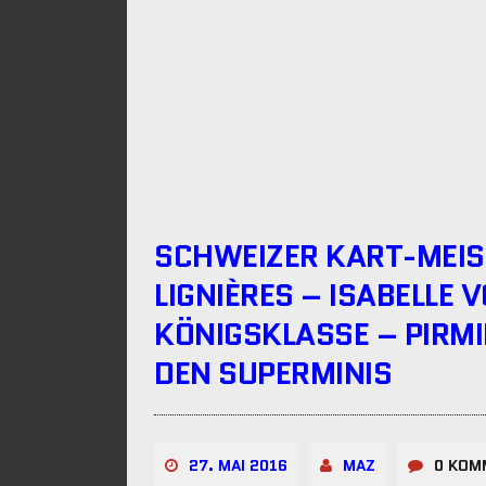
SCHWEIZER KART-MEIS
LIGNIÈRES – ISABELLE V
KÖNIGSKLASSE – PIRMI
DEN SUPERMINIS
27. MAI 2016
MAZ
0 KOM