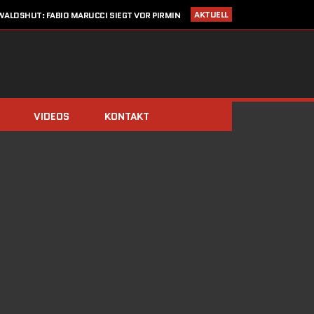
AKTUELL
ALDSHUT: FABIO MARUCCI SIEGT VOR PIRMIN
ZIMMERLI UND CHRISTIAN KRAUSE
I 2020
STARTLISTE CRONOTROFEO 4. JULI IN WALDSHUT
LDEN: CRONO TROFEO WALDSHUT AM 4. JULI 2020 / NEU: 2
FAHRTRICHTUNGEN!
14. MÄRZ 2020
SAISONSTART ABGESAGT!!
IMMERBERG (ZIMMERLI/BERGER) UND DOMINIK STÖCKS DIE
BIATHLON-CHAMPIONS 2019
VIDEOS
KONTAKT