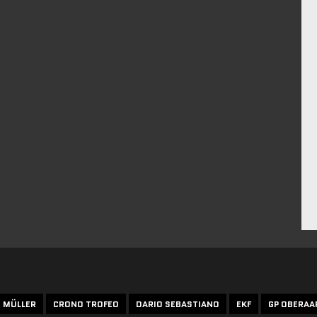
N MÜLLER
CRONO TROFEO
DARIO SEBASTIANO
EKF
GP OBERAA