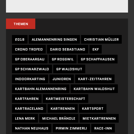
THEMEN
2018
ALEMANNENRING SINGEN
CHRISTIAN MÜLLER
CRONO TROFEO
DARIO SEBASTIANO
EKF
GP OBERAARGAU
GP ROGGWIL
GP SCHAFFHAUSEN
GP SCHWARZWALD
GP WALDSHUT
INDOORKARTING
JUNIOREN
KART-ZEITFAHREN
KARTBAHN ALEMANNENRING
KARTBAHN WALDSHUT
KARTFAHREN
KARTMEISTERSCHAFT
KARTRACELAND
KARTRENNEN
KARTSPORT
LENA MERK
MICHAEL BRÄNDLE
MIETKARTRENNEN
NATHAN NEUHAUS
PIRMIN ZIMMERLI
RACE-INN