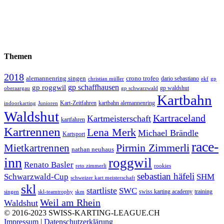
Themen
2018
alemannenring singen
crono trofeo
dario sebastiano
christian müller
ekf
gp
gp schaffhausen
gp roggwil
gp waldshut
oberaargau
gp schwarzwald
Kartbahn
Kart-Zeitfahren
kartbahn alemannenring
indoorkarting
Junioren
Waldshut
Kartraceland
Kartmeisterschaft
kartfahren
Kartrennen
Lena Merk
Michael Brändle
Kartsport
race-
Mietkartrennen
Pirmin Zimmerli
nathan neuhaus
inn
roggwil
Renato Basler
reto zimmerli
rookies
sebastian häfeli
Schwarzwald-Cup
SHM
schweizer kart meisterschaft
skl
startliste
SWC
swiss karting academy
training
singen
skl-teamtrophy
skm
Weil am Rhein
Waldshut
© 2016-2023 SWISS-KARTING-LEAGUE.CH
Impressum
|
Datenschutzerklärung