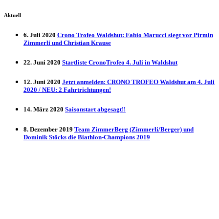
Aktuell
6. Juli 2020
Crono Trofeo Waldshut: Fabio Marucci siegt vor Pirmin
Zimmerli und Christian Krause
22. Juni 2020
Startliste CronoTrofeo 4. Juli in Waldshut
12. Juni 2020
Jetzt anmelden: CRONO TROFEO Waldshut am 4. Juli
2020 / NEU: 2 Fahrtrichtungen!
14. März 2020
Saisonstart abgesagt!!
8. Dezember 2019
Team ZimmerBerg (Zimmerli/Berger) und
Dominik Stöcks die Biathlon-Champions 2019