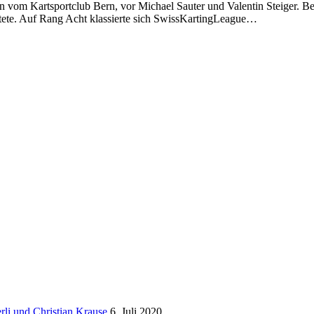
en vom Kartsportclub Bern, vor Michael Sauter und Valentin Steiger. B
artete. Auf Rang Acht klassierte sich SwissKartingLeague…
li und Christian Krause
6. Juli 2020