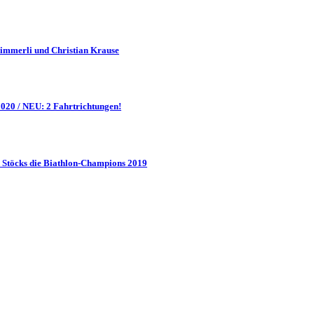
Zimmerli und Christian Krause
20 / NEU: 2 Fahrtrichtungen!
Stöcks die Biathlon-Champions 2019