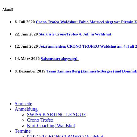
Aktuell
6. Juli 2020
Crono Trofeo Waldshut: Fabio Marucci siegt vor Pirmin 
22. Juni 2020
Startliste CronoTrofeo 4. Juli in Waldshut
12. Juni 2020
Jetzt anmelden: CRONO TROFEO Waldshut am 4. Juli 20
14. März 2020
Saisonstart abgesagt!!
8. Dezember 2019
Team ZimmerBerg (Zimmerli/Berger) und Dominik 
Startseite
Anmeldung
SWISS KARTING LEAGUE
Crono Trofeo
Kart-Coaching Waldshut
Termine
04.07.20 CRONO TROFEO Waldshut