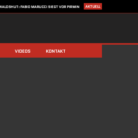
AKTUELL
ALDSHUT: FABIO MARUCCI SIEGT VOR PIRMIN
ZIMMERLI UND CHRISTIAN KRAUSE
I 2020
STARTLISTE CRONOTROFEO 4. JULI IN WALDSHUT
LDEN: CRONO TROFEO WALDSHUT AM 4. JULI 2020 / NEU: 2
FAHRTRICHTUNGEN!
14. MÄRZ 2020
SAISONSTART ABGESAGT!!
IMMERBERG (ZIMMERLI/BERGER) UND DOMINIK STÖCKS DIE
BIATHLON-CHAMPIONS 2019
VIDEOS
KONTAKT