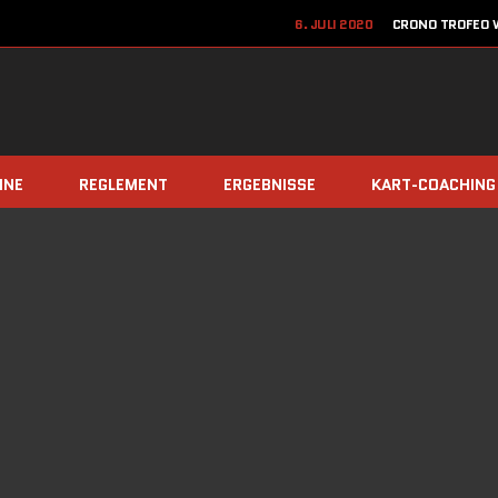
6. JULI 2020
CRONO TROFEO W
22. JUN
12. JUNI 2020
JETZT ANME
8. DEZEMBER 2019
TEAM Z
INE
REGLEMENT
ERGEBNISSE
KART-COACHING