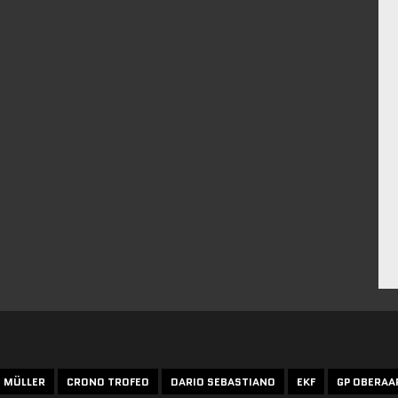
N MÜLLER
CRONO TROFEO
DARIO SEBASTIANO
EKF
GP OBERAA