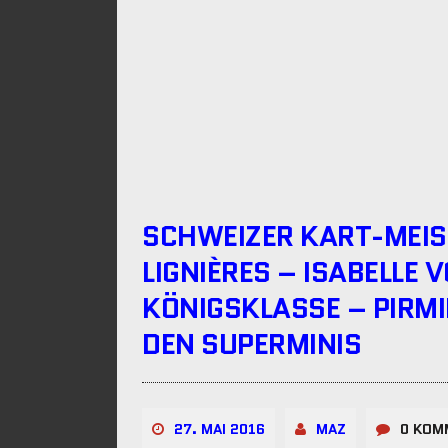
SCHWEIZER KART-MEIS
LIGNIÈRES – ISABELLE V
KÖNIGSKLASSE – PIRMI
DEN SUPERMINIS
27. MAI 2016
MAZ
0 KOM