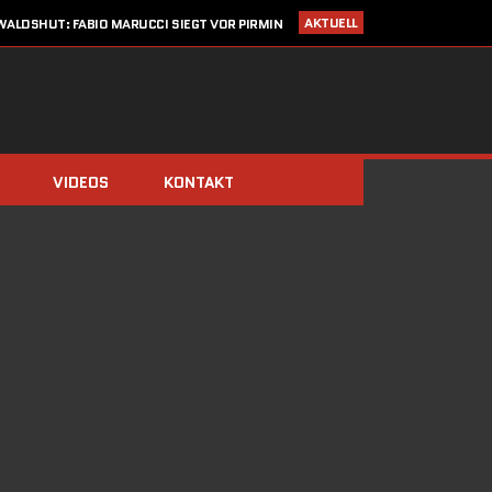
AKTUELL
ALDSHUT: FABIO MARUCCI SIEGT VOR PIRMIN
ZIMMERLI UND CHRISTIAN KRAUSE
I 2020
STARTLISTE CRONOTROFEO 4. JULI IN WALDSHUT
LDEN: CRONO TROFEO WALDSHUT AM 4. JULI 2020 / NEU: 2
FAHRTRICHTUNGEN!
14. MÄRZ 2020
SAISONSTART ABGESAGT!!
IMMERBERG (ZIMMERLI/BERGER) UND DOMINIK STÖCKS DIE
BIATHLON-CHAMPIONS 2019
VIDEOS
KONTAKT