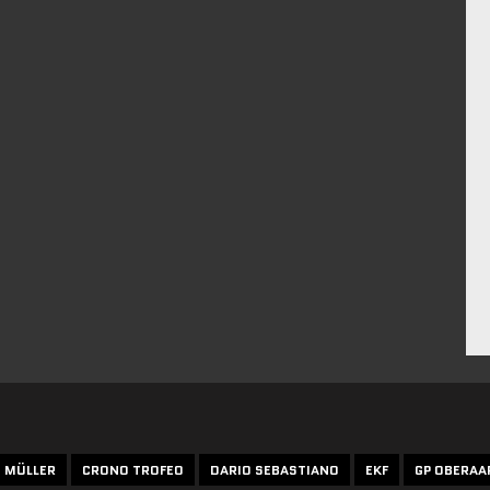
N MÜLLER
CRONO TROFEO
DARIO SEBASTIANO
EKF
GP OBERAA