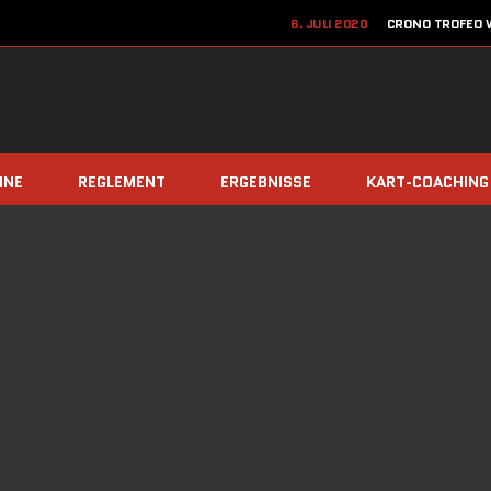
6. JULI 2020
CRONO TROFEO W
22. JUN
12. JUNI 2020
JETZT ANME
8. DEZEMBER 2019
TEAM Z
INE
REGLEMENT
ERGEBNISSE
KART-COACHING