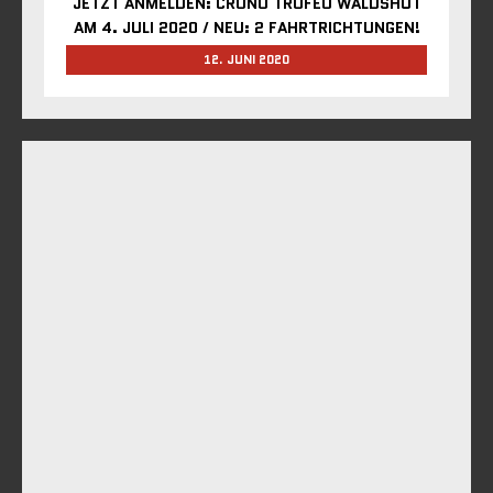
JETZT ANMELDEN: CRONO TROFEO WALDSHUT
AM 4. JULI 2020 / NEU: 2 FAHRTRICHTUNGEN!
12. JUNI 2020