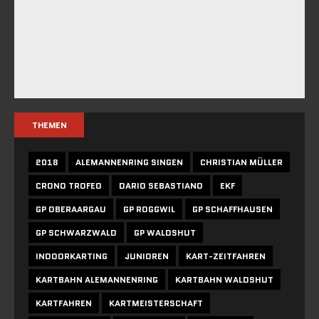
THEMEN
2018
ALEMANNENRING SINGEN
CHRISTIAN MÜLLER
CRONO TROFEO
DARIO SEBASTIANO
EKF
GP OBERAARGAU
GP ROGGWIL
GP SCHAFFHAUSEN
GP SCHWARZWALD
GP WALDSHUT
INDOORKARTING
JUNIOREN
KART-ZEITFAHREN
KARTBAHN ALEMANNENRING
KARTBAHN WALDSHUT
KARTFAHREN
KARTMEISTERSCHAFT