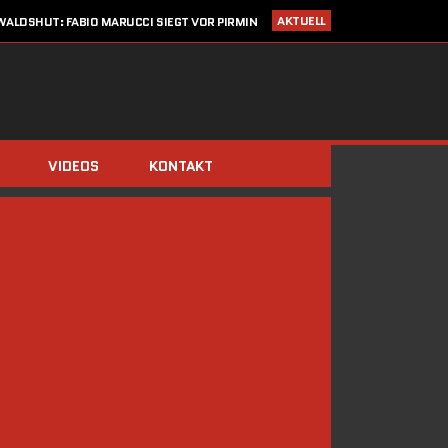
AKTUELL
ALDSHUT: FABIO MARUCCI SIEGT VOR PIRMIN
ZIMMERLI UND CHRISTIAN KRAUSE
I 2020
STARTLISTE CRONOTROFEO 4. JULI IN WALDSHUT
LDEN: CRONO TROFEO WALDSHUT AM 4. JULI 2020 / NEU: 2
FAHRTRICHTUNGEN!
14. MÄRZ 2020
SAISONSTART ABGESAGT!!
IMMERBERG (ZIMMERLI/BERGER) UND DOMINIK STÖCKS DIE
BIATHLON-CHAMPIONS 2019
VIDEOS
KONTAKT