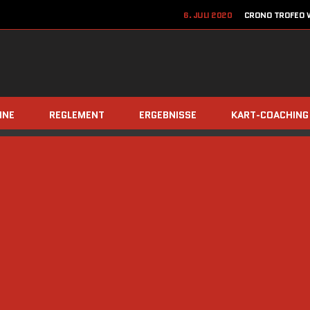
6. JULI 2020
CRONO TROFEO W
22. JUN
12. JUNI 2020
JETZT ANME
8. DEZEMBER 2019
TEAM Z
INE
REGLEMENT
ERGEBNISSE
KART-COACHING