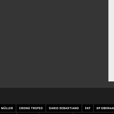
N MÜLLER
CRONO TROFEO
DARIO SEBASTIANO
EKF
GP OBERAA