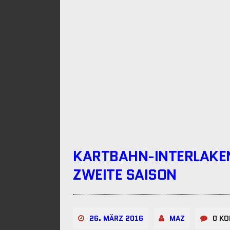
KARTBAHN-INTERLAKEN 
ZWEITE SAISON
26. MÄRZ 2016
MAZ
0 K