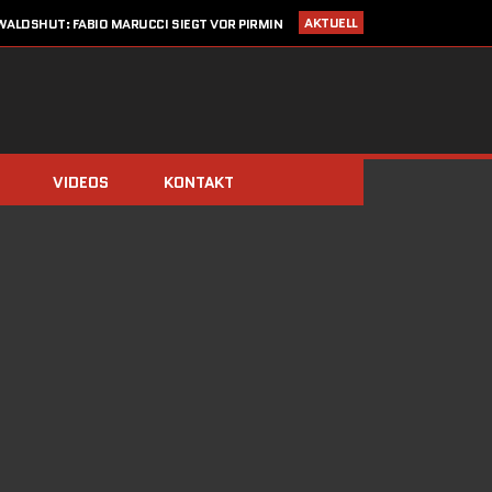
AKTUELL
ALDSHUT: FABIO MARUCCI SIEGT VOR PIRMIN
ZIMMERLI UND CHRISTIAN KRAUSE
I 2020
STARTLISTE CRONOTROFEO 4. JULI IN WALDSHUT
LDEN: CRONO TROFEO WALDSHUT AM 4. JULI 2020 / NEU: 2
FAHRTRICHTUNGEN!
14. MÄRZ 2020
SAISONSTART ABGESAGT!!
IMMERBERG (ZIMMERLI/BERGER) UND DOMINIK STÖCKS DIE
BIATHLON-CHAMPIONS 2019
VIDEOS
KONTAKT