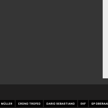
N MÜLLER
CRONO TROFEO
DARIO SEBASTIANO
EKF
GP OBERAA