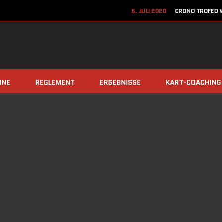
6. JULI 2020
CRONO TROFEO W
22. JUN
12. JUNI 2020
JETZT ANME
8. DEZEMBER 2019
TEAM Z
INE
REGLEMENT
ERGEBNISSE
KART-COACHING