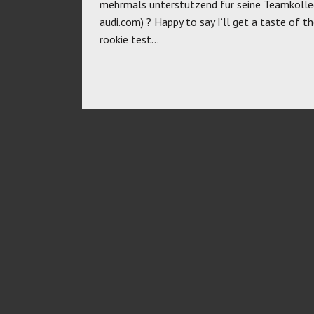
mehrmals unterstützend für seine Teamkolleg
audi.com) ? Happy to say I‘ll get a taste of 
rookie test…