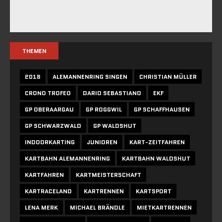
THEMEN
2018
ALEMANNENRING SINGEN
CHRISTIAN MÜLLER
CRONO TROFEO
DARIO SEBASTIANO
EKF
GP OBERAARGAU
GP ROGGWIL
GP SCHAFFHAUSEN
GP SCHWARZWALD
GP WALDSHUT
INDOORKARTING
JUNIOREN
KART-ZEITFAHREN
KARTBAHN ALEMANNENRING
KARTBAHN WALDSHUT
KARTFAHREN
KARTMEISTERSCHAFT
KARTRACELAND
KARTRENNEN
KARTSPORT
LENA MERK
MICHAEL BRÄNDLE
MIETKARTRENNEN