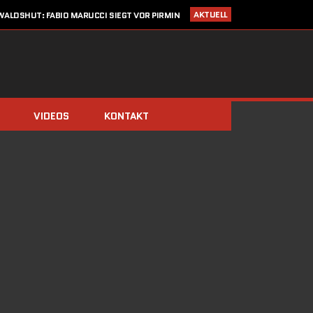
AKTUELL
ALDSHUT: FABIO MARUCCI SIEGT VOR PIRMIN
ZIMMERLI UND CHRISTIAN KRAUSE
I 2020
STARTLISTE CRONOTROFEO 4. JULI IN WALDSHUT
LDEN: CRONO TROFEO WALDSHUT AM 4. JULI 2020 / NEU: 2
FAHRTRICHTUNGEN!
14. MÄRZ 2020
SAISONSTART ABGESAGT!!
IMMERBERG (ZIMMERLI/BERGER) UND DOMINIK STÖCKS DIE
BIATHLON-CHAMPIONS 2019
VIDEOS
KONTAKT