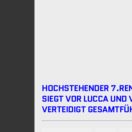
HOCHSTEHENDER 7.REN
SIEGT VOR LUCCA UND 
VERTEIDIGT GESAMTF