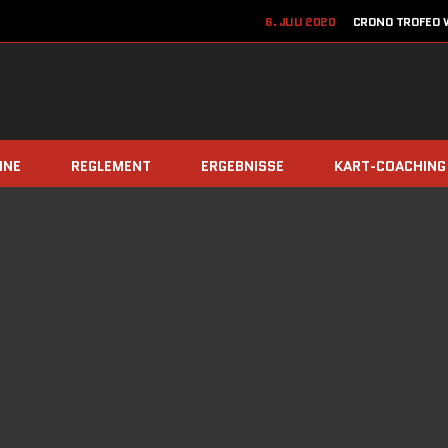
6. JULI 2020
CRONO TROFEO W
22. JUN
12. JUNI 2020
JETZT ANME
8. DEZEMBER 2019
TEAM Z
INE
REGLEMENT
ERGEBNISSE
KART-COACHING