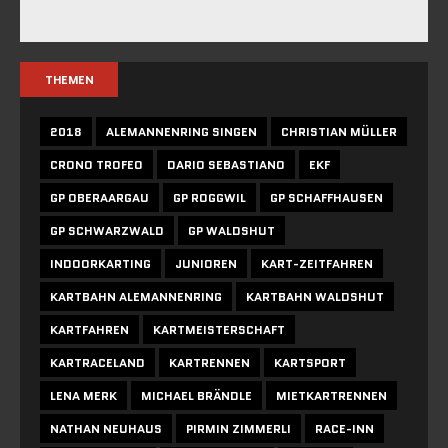
THEMEN
2018
ALEMANNENRING SINGEN
CHRISTIAN MÜLLER
CRONO TROFEO
DARIO SEBASTIANO
EKF
GP OBERAARGAU
GP ROGGWIL
GP SCHAFFHAUSEN
GP SCHWARZWALD
GP WALDSHUT
INDOORKARTING
JUNIOREN
KART-ZEITFAHREN
KARTBAHN ALEMANNENRING
KARTBAHN WALDSHUT
KARTFAHREN
KARTMEISTERSCHAFT
KARTRACELAND
KARTRENNEN
KARTSPORT
LENA MERK
MICHAEL BRÄNDLE
MIETKARTRENNEN
NATHAN NEUHAUS
PIRMIN ZIMMERLI
RACE-INN