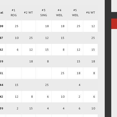
#1
#3
#4
#5
al
#2 WT
#6 WT
ROG
SING
WEIL
WEIL
98
25
18
18
25
12
87
10
25
12
15
25
62
6
12
15
8
12
15
59
18
8
15
18
51
25
18
8
44
15
25
4
42
12
8
6
10
2
6
39
2
15
4
4
6
10