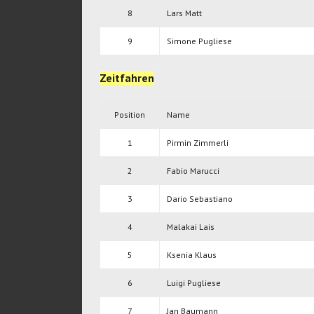
8
Lars Matt
9
Simone Pugliese
Zeitfahren
Position
Name
1
Pirmin Zimmerli
2
Fabio Marucci
3
Dario Sebastiano
4
Malakai Lais
5
Ksenia Klaus
6
Luigi Pugliese
7
Jan Baumann