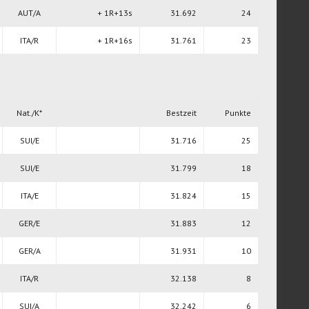
AUT/A
+ 1R+13s
31.692
24
ITA/R
+ 1R+16s
31.761
23
Nat./K*
Bestzeit
Punkte
SUI/E
31.716
25
SUI/E
31.799
18
ITA/E
31.824
15
GER/E
31.883
12
GER/A
31.931
10
ITA/R
32.138
8
SUI/A
32.242
6