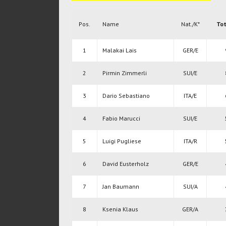
Pos.
Name
Nat./K*
Tot
1
Malakai Lais
GER/E
2
Pirmin Zimmerli
SUI/E
3
Dario Sebastiano
ITA/E
4
Fabio Marucci
SUI/E
5
Luigi Pugliese
ITA/R
6
David Eusterholz
GER/E
7
Jan Baumann
SUI/A
8
Ksenia Klaus
GER/A