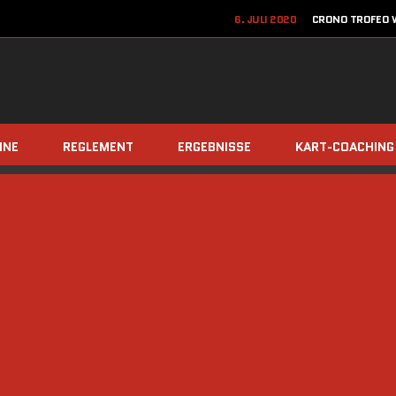
6. JULI 2020
CRONO TROFEO W
22. JUN
12. JUNI 2020
JETZT ANME
8. DEZEMBER 2019
TEAM Z
INE
REGLEMENT
ERGEBNISSE
KART-COACHING