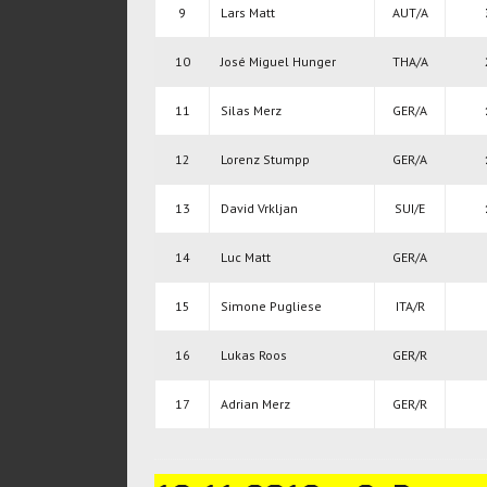
9
Lars Matt
AUT/A
10
José Miguel Hunger
THA/A
11
Silas Merz
GER/A
12
Lorenz Stumpp
GER/A
13
David Vrkljan
SUI/E
14
Luc Matt
GER/A
15
Simone Pugliese
ITA/R
16
Lukas Roos
GER/R
17
Adrian Merz
GER/R