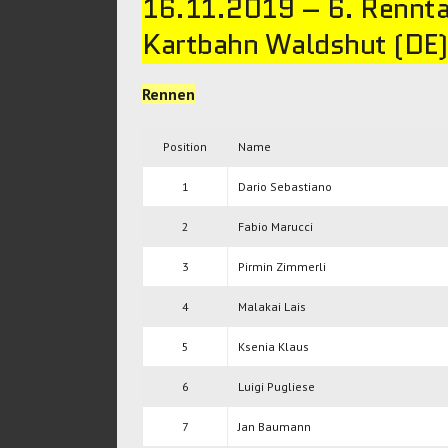
16.11.2019 – 6. Renn
Kartbahn Waldshut (DE)
Rennen
Position
Name
1
Dario Sebastiano
2
Fabio Marucci
3
Pirmin Zimmerli
4
Malakai Lais
5
Ksenia Klaus
6
Luigi Pugliese
7
Jan Baumann