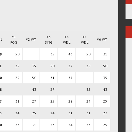
#1
#3
#4
#5
l
#2 WT
#6 WT
ROG
SING
WEIL
WEIL
9
50
35
43
50
31
1
25
35
50
27
29
50
0
29
50
31
35
35
8
43
27
35
43
7
31
27
25
29
24
25
5
24
25
24
31
31
23
0
23
31
23
24
23
29