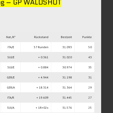
tag – GP WALDSHUT
Nat./K*
Rückstand
Bestzeit
Punkte
ITA/E
57 Runden
31.093
50
SUI/E
+ 0.361
31.020
43
SUI/E
+ 0.884
30.974
35
GER/E
+ 4.944
31.198
31
GER/A
+ 18.314
31.364
29
ITA/R
+ 19.609
31.445
27
SUI/A
+ 1R+02s
31.576
25