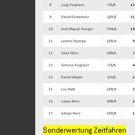
8
Luigi Pugliese
ITA/R
12
9
David Eusterholz
GER/E
11
10
José Miguel Hunger
THA/A
10
11
Lorenz Stumpp
GER/A
9
12
Silas Merz
GER/A
7
13
Simone Pugliese
ITA/R
4
14
David Vrkljan
SUI/E
2
15
Luc Matt
GER/A
2
16
Lukas Roos
GER/R
2
17
Adrian Merz
GER/R
1
Sonderwertung Zeitfahren