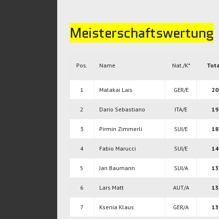
Meisterschaftswertung
Pos.
Name
Nat./K*
Tota
1
Malakai Lais
GER/E
20
2
Dario Sebastiano
ITA/E
19
3
Pirmin Zimmerli
SUI/E
18
4
Fabio Marucci
SUI/E
14
5
Jan Baumann
SUI/A
13
6
Lars Matt
AUT/A
13
7
Ksenia Klaus
GER/A
13