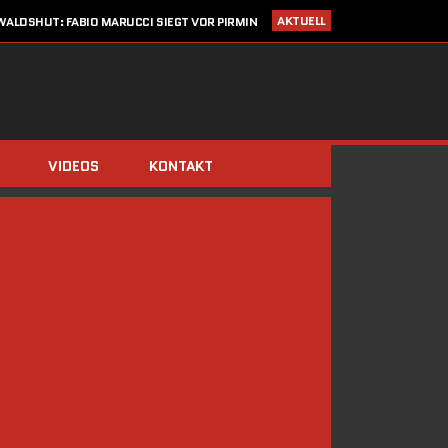
AKTUELL
ALDSHUT: FABIO MARUCCI SIEGT VOR PIRMIN
ZIMMERLI UND CHRISTIAN KRAUSE
I 2020
STARTLISTE CRONOTROFEO 4. JULI IN WALDSHUT
LDEN: CRONO TROFEO WALDSHUT AM 4. JULI 2020 / NEU: 2
FAHRTRICHTUNGEN!
14. MÄRZ 2020
SAISONSTART ABGESAGT!!
IMMERBERG (ZIMMERLI/BERGER) UND DOMINIK STÖCKS DIE
BIATHLON-CHAMPIONS 2019
VIDEOS
KONTAKT