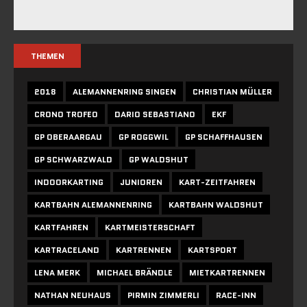
THEMEN
2018
ALEMANNENRING SINGEN
CHRISTIAN MÜLLER
CRONO TROFEO
DARIO SEBASTIANO
EKF
GP OBERAARGAU
GP ROGGWIL
GP SCHAFFHAUSEN
GP SCHWARZWALD
GP WALDSHUT
INDOORKARTING
JUNIOREN
KART-ZEITFAHREN
KARTBAHN ALEMANNENRING
KARTBAHN WALDSHUT
KARTFAHREN
KARTMEISTERSCHAFT
KARTRACELAND
KARTRENNEN
KARTSPORT
LENA MERK
MICHAEL BRÄNDLE
MIETKARTRENNEN
NATHAN NEUHAUS
PIRMIN ZIMMERLI
RACE-INN