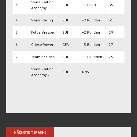
Swiss Karting
3
SUI
+11.850
35
Academy 1
4
Swiss Racing
SUI
+2 Runden
31
5
Kolbenfresser
SUI
+2 Runden
29
6
Griese Power
GER
+5 Runden
27
7
Team Brislach
SUI
+11 Runden
25
Swiss Karting
SUI
DNS
Academy 2
NÄCHSTE TERMINE