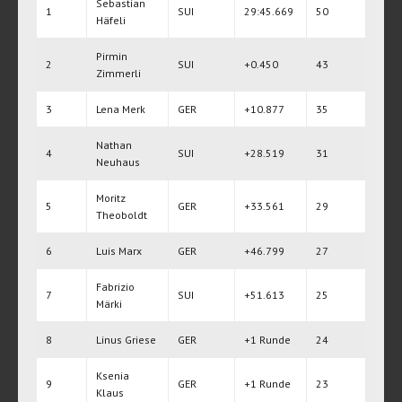
Sebastian
1
SUI
29:45.669
50
Häfeli
Pirmin
2
SUI
+0.450
43
Zimmerli
3
Lena Merk
GER
+10.877
35
Nathan
4
SUI
+28.519
31
Neuhaus
Moritz
5
GER
+33.561
29
Theoboldt
6
Luis Marx
GER
+46.799
27
Fabrizio
7
SUI
+51.613
25
Märki
8
Linus Griese
GER
+1 Runde
24
Ksenia
9
GER
+1 Runde
23
Klaus