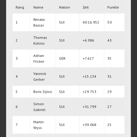
Rang
Name
Nation
Zeit
Punkte
Renato
1
SUI
40:16.952
50
Basler
Thomas
2
SUI
+6.986
43
Kühnis
Adrian
3
GER
+7.627
35
Fricker
Yannick
4
SUI
+15.134
31
Gerber
5
Boris Sljivic
SUI
+29.753
29
Simon
6
SUI
+31.799
27
Gabriel
Martin
7
SUI
+39.068
25
Wyss