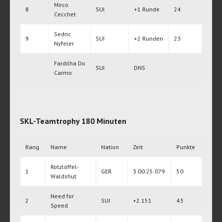
Mirco
8
SUI
+1 Runde
24
Cecchet
Sedric
9
SUI
+2 Runden
23
Nyfeler
Fardilha Do
SUI
DNS
Carmo
SKL-Teamtrophy 180 Minuten
Rang
Name
Nation
Zeit
Punkte
Rotzlöffel-
1
GER
3:00:25.079
50
Waldshut
Need for
2
SUI
+2.151
43
Speed