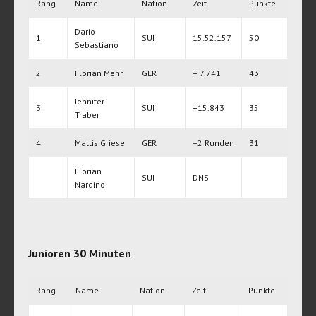
Rang
Name
Nation
Zeit
Punkte
Dario
1
SUI
15:52.157
50
Sebastiano
2
Florian Mehr
GER
+ 7.741
43
Jennifer
3
SUI
+15.843
35
Traber
4
Mattis Griese
GER
+2 Runden
31
Florian
SUI
DNS
Nardino
Junioren 30 Minuten
Rang
Name
Nation
Zeit
Punkte