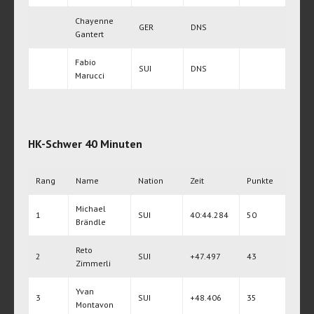
Chayenne
GER
DNS
Gantert
Fabio
SUI
DNS
Marucci
HK-Schwer 40 Minuten
Rang
Name
Nation
Zeit
Punkte
Michael
1
SUI
40:44.284
50
Brändle
Reto
2
SUI
+47.497
43
Zimmerli
Yvan
3
SUI
+48.406
35
Montavon