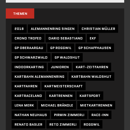
THEMEN
2018
ALEMANNENRING SINGEN
CHRISTIAN MÜLLER
CRONO TROFEO
DARIO SEBASTIANO
EKF
GP OBERAARGAU
GP ROGGWIL
GP SCHAFFHAUSEN
GP SCHWARZWALD
GP WALDSHUT
INDOORKARTING
JUNIOREN
KART-ZEITFAHREN
KARTBAHN ALEMANNENRING
KARTBAHN WALDSHUT
KARTFAHREN
KARTMEISTERSCHAFT
KARTRACELAND
KARTRENNEN
KARTSPORT
LENA MERK
MICHAEL BRÄNDLE
MIETKARTRENNEN
NATHAN NEUHAUS
PIRMIN ZIMMERLI
RACE-INN
RENATO BASLER
RETO ZIMMERLI
ROGGWIL