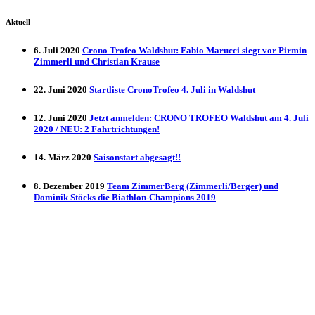
Aktuell
6. Juli 2020
Crono Trofeo Waldshut: Fabio Marucci siegt vor Pirmin
Zimmerli und Christian Krause
22. Juni 2020
Startliste CronoTrofeo 4. Juli in Waldshut
12. Juni 2020
Jetzt anmelden: CRONO TROFEO Waldshut am 4. Juli
2020 / NEU: 2 Fahrtrichtungen!
14. März 2020
Saisonstart abgesagt!!
8. Dezember 2019
Team ZimmerBerg (Zimmerli/Berger) und
Dominik Stöcks die Biathlon-Champions 2019