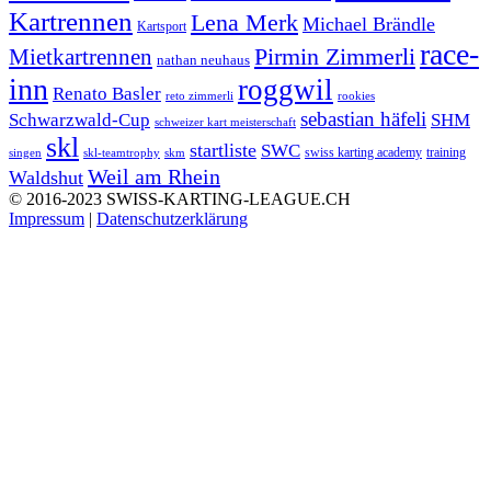
Kartrennen
Lena Merk
Michael Brändle
Kartsport
race-
Mietkartrennen
Pirmin Zimmerli
nathan neuhaus
inn
roggwil
Renato Basler
reto zimmerli
rookies
sebastian häfeli
Schwarzwald-Cup
SHM
schweizer kart meisterschaft
skl
startliste
SWC
swiss karting academy
training
singen
skl-teamtrophy
skm
Weil am Rhein
Waldshut
© 2016-2023 SWISS-KARTING-LEAGUE.CH
Impressum
|
Datenschutzerklärung