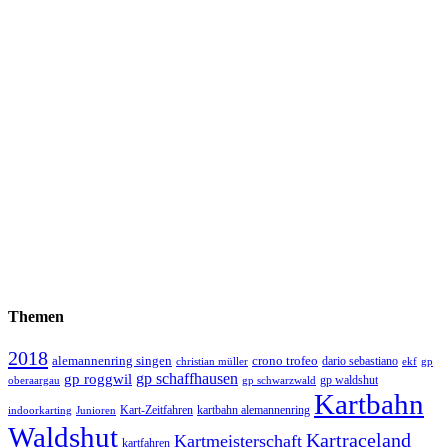
Themen
2018
alemannenring singen
crono trofeo
dario sebastiano
christian müller
ekf
gp
gp schaffhausen
gp roggwil
gp waldshut
oberaargau
gp schwarzwald
Kartbahn
Kart-Zeitfahren
kartbahn alemannenring
indoorkarting
Junioren
Waldshut
Kartraceland
Kartmeisterschaft
kartfahren